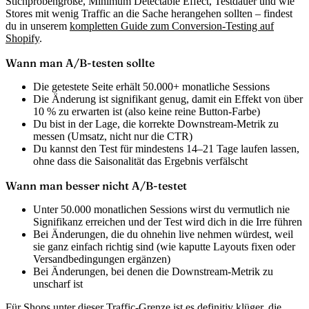
Stichprobengröße, Minimum Detectable Effect, Testdauer und wie
Stores mit wenig Traffic an die Sache herangehen sollten – findest
du in unserem
kompletten Guide zum Conversion-Testing auf
Shopify
.
Wann man A/B-testen sollte
Die getestete Seite erhält 50.000+ monatliche Sessions
Die Änderung ist signifikant genug, damit ein Effekt von über
10 % zu erwarten ist (also keine reine Button-Farbe)
Du bist in der Lage, die korrekte Downstream-Metrik zu
messen (Umsatz, nicht nur die CTR)
Du kannst den Test für mindestens 14–21 Tage laufen lassen,
ohne dass die Saisonalität das Ergebnis verfälscht
Wann man besser nicht A/B-testet
Unter 50.000 monatlichen Sessions wirst du vermutlich nie
Signifikanz erreichen und der Test wird dich in die Irre führen
Bei Änderungen, die du ohnehin live nehmen würdest, weil
sie ganz einfach richtig sind (wie kaputte Layouts fixen oder
Versandbedingungen ergänzen)
Bei Änderungen, bei denen die Downstream-Metrik zu
unscharf ist
Für Shops unter dieser Traffic-Grenze ist es definitiv klüger, die