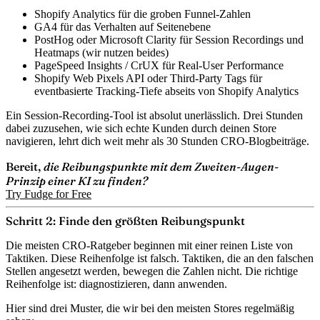
Shopify Analytics
für die groben Funnel-Zahlen
GA4
für das Verhalten auf Seitenebene
PostHog oder Microsoft Clarity
für Session Recordings und
Heatmaps (wir nutzen beides)
PageSpeed Insights / CrUX
für Real-User Performance
Shopify Web Pixels API oder Third-Party Tags
für
eventbasierte Tracking-Tiefe abseits von Shopify Analytics
Ein Session-Recording-Tool ist absolut unerlässlich. Drei Stunden
dabei zuzusehen, wie sich echte Kunden durch deinen Store
navigieren, lehrt dich weit mehr als 30 Stunden CRO-Blogbeiträge.
Bereit,
die Reibungspunkte mit dem Zweiten-Augen-
Prinzip einer KI zu finden?
Try Fudge for Free
Schritt 2: Finde den größten Reibungspunkt
Die meisten CRO-Ratgeber beginnen mit einer reinen Liste von
Taktiken. Diese Reihenfolge ist falsch. Taktiken, die an den falschen
Stellen angesetzt werden, bewegen die Zahlen nicht. Die richtige
Reihenfolge ist: diagnostizieren, dann anwenden.
Hier sind drei Muster, die wir bei den meisten Stores regelmäßig