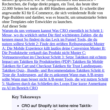
Recherchen, die Fudge direkt prägen, ein Tool, das heute über
22.000 Seiten bei mehr als 400 Händlern antreibt. Er schreibt über
angewandte KI für E-Commerce, die sich verändernde Rolle von
Page-Buildern und darüber, was es braucht, um umsatzstarke Seiten
ohne Templates oder Entwickler zu launchen.
Auf dieser Seite
Warum du uns vertrauen kannst
Was CRO eigentlich ist
Schritt 1:
Messe, wo du wirklich stehst
Die fünf wichtigsten Zahlen, die du
kennen musst
So findest du das Leck im Funnel
Tools, die du
nutzen solltest
Schritt 2: Finde den größten Reibungspunkt
Muster
A: Die Mobile Experience killt lautlos deine Conversion
Muster B:
Die Produktseite verkauft das Produkt nicht
Muster C:
Vertrauensverlust im Checkout
Schritt 3: Setze Taktiken mit echtem
Impact um
Taktiken für Produktseiten (PDP)
Taktiken für Mobile
Taktiken für Cart und Checkout
Taktiken für Trust
Landingpage-
Taktiken
Quiz-, Bundle- und Recommendation-Taktiken
Schritt 4:
Teste die Änderungen, auf die es ankommt
Wann man A/B-testen
sollte
Wann man besser nicht A/B-testet
Tools, die wir nutzen
Schritt
5: Skalieren durch das Schließen des Loops
Eine kurze Anmerkung
zu AI im Bereich CRO
Key Takeaways
CRO auf Shopify ist keine reine Taktik-