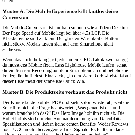
sehen:
Muster A: Die Mobile Experience killt lautlos deine
Conversion
Die Mobile-Conversion ist nur halb so hoch wie auf dem Desktop.
Der Page Speed auf Mobile liegt bei über 4,5s LCP. Die
Klickbereiche sind zu klein. Der „In den Warenkorb“-Button ist
nicht sticky. Modals lassen sich auf dem Smartphone nicht
schließen.
Wenn das nach dir klingt, ist jede andere CRO-Taktik zweitrangig –
du musst erst Mobile fixen. Lass Lighthouse Mobile laufen, schau
dir ein Session-Recording auf dem Smartphone an und behebe die
Fehler, die du findest. Eine
sticky „In den Warenkorb“-Leiste
ist auf
dieser Liste meist der schnellste Quick Win.
Muster B: Die Produktseite verkauft das Produkt nicht
Der Kunde landet auf der PDP und zieht sofort wieder ab, weil die
Seite ihm nicht die Frage beantwortet: „Was genau ist das und
warum brauche ich das?“ Das Hero Image holt ihn nicht ab. Die
Bullet Points sind nur eine Aneinanderreihung von Datenblatt-
Spezifikationen und liefern keine echten Benefits. Weder Reviews
noch UGC noch überzeugende Trust-Signale. Es fehlt ein klares
„How to use“ oder „Das ist im Lieferumfang enthalten“.