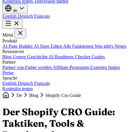
Kostenlos testen
Testversion starten
de
English
Deutsch
Français
Menü
Produkt
AI Page Builder
AI Store Editor
Alle Funktionen
Was gibt's Neues
Ressourcen
Blog
Unsere Geschichte
AI Readiness Checker
Guides
Partner
Partner von Fudge werden
Affiliate-Programm
Experten finden
Preise
Sprache
English
Deutsch
Français
Kostenlos testen
De
Blog
Shopify Cro Guide
Der Shopify CRO Guide:
Taktiken, Tools &