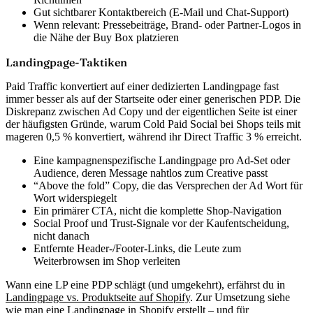
Gut sichtbarer Kontaktbereich (E-Mail und Chat-Support)
Wenn relevant: Pressebeiträge, Brand- oder Partner-Logos in
die Nähe der Buy Box platzieren
Landingpage-Taktiken
Paid Traffic konvertiert auf einer dedizierten Landingpage fast
immer besser als auf der Startseite oder einer generischen PDP. Die
Diskrepanz zwischen Ad Copy und der eigentlichen Seite ist einer
der häufigsten Gründe, warum Cold Paid Social bei Shops teils mit
mageren 0,5 % konvertiert, während ihr Direct Traffic 3 % erreicht.
Eine kampagnenspezifische Landingpage pro Ad-Set oder
Audience, deren Message nahtlos zum Creative passt
“Above the fold” Copy, die das Versprechen der Ad Wort für
Wort widerspiegelt
Ein primärer CTA, nicht die komplette Shop-Navigation
Social Proof und Trust-Signale vor der Kaufentscheidung,
nicht danach
Entfernte Header-/Footer-Links, die Leute zum
Weiterbrowsen im Shop verleiten
Wann eine LP eine PDP schlägt (und umgekehrt), erfährst du in
Landingpage vs. Produktseite auf Shopify
. Zur Umsetzung siehe
wie man eine Landingpage in Shopify erstellt
– und für