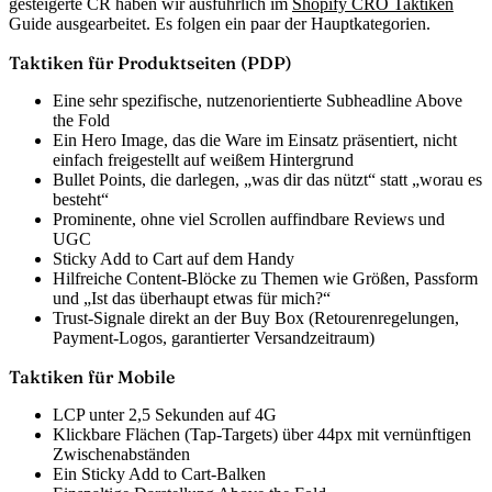
gesteigerte CR haben wir ausführlich im
Shopify CRO Taktiken
Guide ausgearbeitet. Es folgen ein paar der Hauptkategorien.
Taktiken für Produktseiten (PDP)
Eine sehr spezifische, nutzenorientierte Subheadline Above
the Fold
Ein Hero Image, das die Ware im Einsatz präsentiert, nicht
einfach freigestellt auf weißem Hintergrund
Bullet Points, die darlegen, „was dir das nützt“ statt „worau es
besteht“
Prominente, ohne viel Scrollen auffindbare Reviews und
UGC
Sticky Add to Cart auf dem Handy
Hilfreiche Content-Blöcke zu Themen wie Größen, Passform
und „Ist das überhaupt etwas für mich?“
Trust-Signale direkt an der Buy Box (Retourenregelungen,
Payment-Logos, garantierter Versandzeitraum)
Taktiken für Mobile
LCP unter 2,5 Sekunden auf 4G
Klickbare Flächen (Tap-Targets) über 44px mit vernünftigen
Zwischenabständen
Ein Sticky Add to Cart-Balken