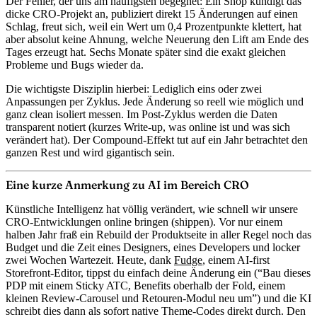
Der Fehler, der uns am häufigsten begegnet: Ein Shop kündigt das
dicke CRO-Projekt an, publiziert direkt 15 Änderungen auf einen
Schlag, freut sich, weil ein Wert um 0,4 Prozentpunkte klettert, hat
aber absolut keine Ahnung, welche Neuerung den Lift am Ende des
Tages erzeugt hat. Sechs Monate später sind die exakt gleichen
Probleme und Bugs wieder da.
Die wichtigste Disziplin hierbei: Lediglich eins oder zwei
Anpassungen per Zyklus. Jede Änderung so reell wie möglich und
ganz clean isoliert messen. Im Post-Zyklus werden die Daten
transparent notiert (kurzes Write-up, was online ist und was sich
verändert hat). Der Compound-Effekt tut auf ein Jahr betrachtet den
ganzen Rest und wird gigantisch sein.
Eine kurze Anmerkung zu AI im Bereich CRO
Künstliche Intelligenz hat völlig verändert, wie schnell wir unsere
CRO-Entwicklungen online bringen (shippen). Vor nur einem
halben Jahr fraß ein Rebuild der Produktseite in aller Regel noch das
Budget und die Zeit eines Designers, eines Developers und locker
zwei Wochen Wartezeit. Heute, dank
Fudge
, einem AI-first
Storefront-Editor, tippst du einfach deine Änderung ein (“Bau dieses
PDP mit einem Sticky ATC, Benefits oberhalb der Fold, einem
kleinen Review-Carousel und Retouren-Modul neu um”) und die KI
schreibt dies dann als sofort native Theme-Codes direkt durch. Den