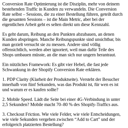
Conversion Rate Optimierung ist die Disziplin, mehr von deinem
bestehenden Traffic in Kunden zu verwandeln. Die Conversion
Rate selbst – Sessions, die zu einer Bestellung führen, geteilt durch
die gesamten Sessions – ist die Main Metric, aber bei der
eigentlichen Arbeit geht es selten direkt um diese Kennzahl.
Es geht darum, Reibung an den Punkten abzubauen, an denen
Kunden abspringen. Manche Reibungspunkte sind unsichtbar, bis
man gezielt versucht sie zu messen. Andere sind völlig
offensichtlich, werden aber ignoriert, weil man dafür Teile des
Shops umbauen müsste, an die man sich nur ungern herantraut.
Ein nützliches Framework: Es gibt vier Hebel, die fast jede
Schwankung in der Shopify Conversion Rate erklären.
1. PDP Clarity (Klarheit der Produktseite).
Versteht der Besucher
innerhalb von fünf Sekunden, was das Produkt ist, für wen es ist
und warum er es kaufen sollte?
2. Mobile Speed.
Lädt die Seite bei einer 4G-Verbindung in unter
2,5 Sekunden? Mobile macht 70–80 % des Shopify-Traffics aus.
3. Checkout Friction.
Wie viele Felder, wie viele Entscheidungen,
wie viele Sekunden vergehen zwischen “Add to Cart” und der
erfolgreich platzierten Bestellung?