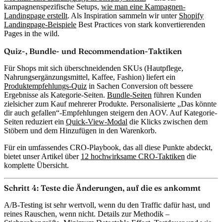
kampagnenspezifische Setups,
wie man eine Kampagnen-
Landingpage erstellt
. Als Inspiration sammeln wir unter
Shopify
Landingpage-Beispiele
Best Practices von stark konvertierenden
Pages in the wild.
Quiz-, Bundle- und Recommendation-Taktiken
Für Shops mit sich überschneidenden SKUs (Hautpflege,
Nahrungsergänzungsmittel, Kaffee, Fashion) liefert ein
Produktempfehlungs-Quiz
in Sachen Conversion oft bessere
Ergebnisse als Kategorie-Seiten.
Bundle-Seiten
führen Kunden
zielsicher zum Kauf mehrerer Produkte. Personalisierte „Das könnte
dir auch gefallen“-Empfehlungen steigern den AOV. Auf Kategorie-
Seiten reduziert ein
Quick-View-Modal
die Klicks zwischen dem
Stöbern und dem Hinzufügen in den Warenkorb.
Für ein umfassendes CRO-Playbook, das all diese Punkte abdeckt,
bietet unser Artikel über
12 hochwirksame CRO-Taktiken
die
komplette Übersicht.
Schritt 4: Teste die Änderungen, auf die es ankommt
A/B-Testing ist sehr wertvoll, wenn du den Traffic dafür hast, und
reines Rauschen, wenn nicht. Details zur Methodik –