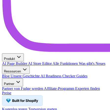
Produkt
AI Page Builder
AI Store Editor
Alle Funktionen
Was gibt's Neues
Ressourcen
Blog
Unsere Geschichte
AI Readiness Checker
Guides
Partner
Partner von Fudge werden
Affiliate-Programm
Experten finden
Preise
Kostenlos testen
Testversion starten