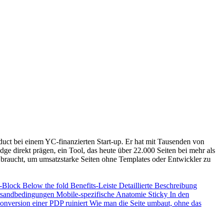
ct bei einem YC-finanzierten Start-up. Er hat mit Tausenden von
direkt prägen, ein Tool, das heute über 22.000 Seiten bei mehr als
 braucht, um umsatzstarke Seiten ohne Templates oder Entwickler zu
t-Block
Below the fold
Benefits-Leiste
Detaillierte Beschreibung
rsandbedingungen
Mobile-spezifische Anatomie
Sticky In den
onversion einer PDP ruiniert
Wie man die Seite umbaut, ohne das