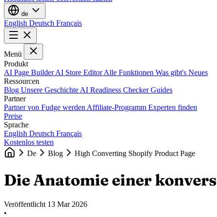
de
English
Deutsch
Français
Menü
Produkt
AI Page Builder
AI Store Editor
Alle Funktionen
Was gibt's Neues
Ressourcen
Blog
Unsere Geschichte
AI Readiness Checker
Guides
Partner
Partner von Fudge werden
Affiliate-Programm
Experten finden
Preise
Sprache
English
Deutsch
Français
Kostenlos testen
De
Blog
High Converting Shopify Product Page
Die Anatomie einer konvers
Veröffentlicht
13 Mar 2026
•