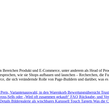
n Bereichen Produkt und E-Commerce, unter anderem als Head of Produ
ochen, wie sie Shops aufbauen und launchen – Recherchen, die Fudge 
ce, die sich verändernde Rolle von Page-Buildern und darüber, was es
e
Preis, Variantenauswahl, in den Warenkorb
Bewertungsübersicht
Trus
ross-Sells oder „Wird oft zusammen gekauft“
FAQ
Rückgabe- und Ve
 Details
Bildergalerie als wischbares Karussell
Touch Targets
Was die C