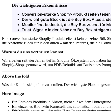
Die wichtigsten Erkenntnisse
Conversion-starke Shopify-Produktseiten teilen
Der wichtigste Block ist die Buy Box. Alles and
Mobile-first bedeutet, die Buy Box zuerst für M
Trust-Signale in der Nähe der Buy Box steigern
Eine conversion-starke Shopify-Produktseite ist kein einzelner Stil.
die Anatomie Block für Block durch – mit den Patterns, die die Conver
Warum du uns vertrauen kannst
Wir arbeiten seit vier Jahren tief im Shopify-Ökosystem und haben 
Shopify-Shops genutzt wird, um PDP-Rebuilds auf Basis eines Promp
Above the fold
Was der Kunde sieht, ohne zu scrollen. Der wichtigste Platz im gesa
Hero Image
Ein Foto des Produkts in Aktion, nicht auf weißem Hintergrund 
Ein einzelnes Bild, kein Karussell, das automatisch rotiert und 
Für Mobile optimiert – dasselbe Hero Image erscheint promine