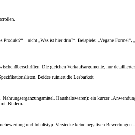
scrollen.
eses Produkt?“ – nicht „Was ist hier drin?“. Beispiele: „Vegane Formel“,
wischenüberschriften. Die gleichen Verkaufsargumente, nur detaillierter
ifikationslisten. Beides ruiniert die Lesbarkeit.
e, Nahrungsergänzungsmittel, Haushaltswaren): ein kurzer „Anwendung
 mit Bildern.
rnebewertung und Inhaltstyp. Verstecke keine negativen Bewertungen – g