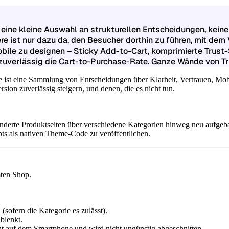
 eine kleine Auswahl an strukturellen Entscheidungen, kein
ere ist nur dazu da, den Besucher dorthin zu führen, mit dem
obile zu designen – Sticky Add-to-Cart, komprimierte Trust-
 zuverlässig die Cart-to-Purchase-Rate. Ganze Wände von Tr
 Sie ist eine Sammlung von Entscheidungen über Klarheit, Vertrauen, Mo
sion zuverlässig steigern, und denen, die es nicht tun.
hunderte Produktseiten über verschiedene Kategorien hinweg neu aufge
ts als nativen Theme-Code zu veröffentlichen.
mten Shop.
(sofern die Kategorie es zulässt).
ablenkt.
nt auf dem Smartphone und wird nicht ungünstig abgeschnitten.