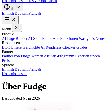
Kostenlos testen
Testversion starten
de
English
Deutsch
Français
Menü
Produkt
AI Page Builder
AI Store Editor
Alle Funktionen
Was gibt's Neues
Ressourcen
Blog
Unsere Geschichte
AI Readiness Checker
Guides
Partner
Partner von Fudge werden
Affiliate-Programm
Experten finden
Preise
Sprache
English
Deutsch
Français
Kostenlos testen
Über Fudge
Last updated
6 Jan 2026