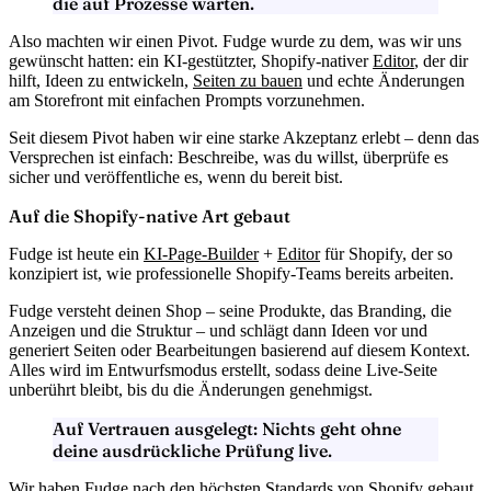
die auf Prozesse warten.
Also machten wir einen Pivot. Fudge wurde zu dem, was wir uns
gewünscht hatten: ein KI-gestützter, Shopify-nativer
Editor
, der dir
hilft, Ideen zu entwickeln,
Seiten zu bauen
und
echte Änderungen
am Storefront mit einfachen Prompts
vorzunehmen.
Seit diesem Pivot haben wir eine starke Akzeptanz erlebt – denn das
Versprechen ist einfach:
Beschreibe, was du willst, überprüfe es
sicher und veröffentliche es, wenn du bereit bist
.
Auf die Shopify-native Art gebaut
Fudge ist heute ein
KI-Page-Builder
+
Editor
für Shopify
, der so
konzipiert ist, wie professionelle Shopify-Teams bereits arbeiten.
Fudge
versteht deinen Shop
– seine Produkte, das Branding, die
Anzeigen und die Struktur – und schlägt dann Ideen vor und
generiert Seiten oder Bearbeitungen basierend auf diesem Kontext.
Alles wird im
Entwurfsmodus
erstellt, sodass deine Live-Seite
unberührt bleibt, bis du die Änderungen genehmigst.
Auf Vertrauen ausgelegt:
Nichts geht ohne
deine ausdrückliche Prüfung live.
Wir haben Fudge nach den höchsten Standards von Shopify gebaut