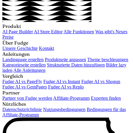
Produkt
AI Page Builder
AI Store Editor
Alle Funktionen
Was gibt's Neues
Preise
Über Fudge
Unsere Geschichte
Kontakt
Anleitungen
Landingpage erstellen
Produktseite anpassen
Theme beschleunigen
Kategorieseite erstellen
Strukturierte Daten hinzufügen
Bilder lazy
laden
Alle Anleitungen
Vergleich
Fudge AI vs PageFly
Fudge AI vs Instant
Fudge AI vs Shogun
Fudge AI vs GemPages
Fudge AI vs Replo
Partner
Partner von Fudge werden
Affiliate-Programm
Experten finden
Nützliches
Datenschutzrichtlinie
Nutzungsbedingungen
Bedingungen für das
Affiliate-Programm