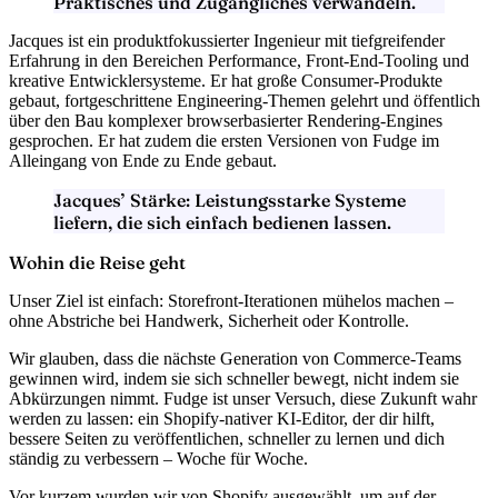
Praktisches und Zugängliches verwandeln.
Jacques ist ein
produktfokussierter Ingenieur
mit tiefgreifender
Erfahrung in den Bereichen Performance, Front-End-Tooling und
kreative Entwicklersysteme. Er hat große Consumer-Produkte
gebaut, fortgeschrittene Engineering-Themen gelehrt und öffentlich
über den Bau komplexer browserbasierter Rendering-Engines
gesprochen. Er hat zudem die
ersten Versionen von Fudge im
Alleingang von Ende zu Ende gebaut
.
Jacques’ Stärke:
Leistungsstarke Systeme
liefern, die sich einfach bedienen lassen.
Wohin die Reise geht
Unser Ziel ist einfach:
Storefront-Iterationen mühelos machen
–
ohne Abstriche bei Handwerk, Sicherheit oder Kontrolle.
Wir glauben, dass die nächste Generation von Commerce-Teams
gewinnen wird, indem sie sich schneller bewegt
, nicht indem sie
Abkürzungen nimmt. Fudge ist unser Versuch, diese Zukunft wahr
werden zu lassen: ein Shopify-nativer KI-Editor, der dir hilft,
bessere Seiten zu veröffentlichen, schneller zu lernen und dich
ständig zu verbessern
– Woche für Woche.
Vor kurzem wurden wir
von Shopify ausgewählt, um auf der