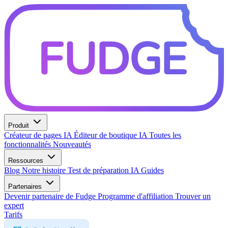
Produit
Créateur de pages IA
Éditeur de boutique IA
Toutes les
fonctionnalités
Nouveautés
Ressources
Blog
Notre histoire
Test de préparation IA
Guides
Partenaires
Devenir partenaire de Fudge
Programme d'affiliation
Trouver un
expert
Tarifs