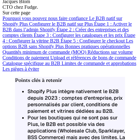
Jacques Blom
CTO chez Fudge.
Sur cette page
Pourquoi vous pouvez nous faire confiance
Le B2B natif sur
Shopify Plus
Configurer le B2B natif sur Plus
Étape 1 : Activer le
B2B dans l’admin Shopify
Étape 2 : Créer des entreprises et des
comptes clients
Étape 3 : Configurer les catalogues et les prix
Étape
4 : Configurer la vitrine B2B
Étape 5 : Configurer le checkout
Les
options B2B sans Shopify Plus
Bonnes pratiques opérationnelles
Quantités minimum de commande (MOQ)
Réductions sur volume
Conditions de paiement
Upload et références de bons de commande
Catalogue spécifique au B2B
Limites de commande et approbations
Les pièges à éviter
Points clés à retenir
Shopify Plus intègre nativement le B2B
depuis 2023 : comptes d’entreprise, prix
personnalisés par client, conditions de
paiement et vitrines dédiées au B2B.
Pour les boutiques qui ne sont pas sur
Plus, le B2B est possible via des
applications (Wholesale Club, Sparklayer,
BSS Commerce) mais avec des limites. La