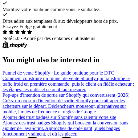
Modifiez votre boutique comme vous le souhaitez.
Dites adieu aux templates & aux développeurs hors de prix.
Essayez Fudge gratuitement
Noté 5.0
•
Adoré par des centaines d'utilisateurs
You might also be interested in
Funnel de vente Shopify : Le guide pratique pour le DTC
Comment construire un funnel de vente Shopify qui transforme le
trafic froid en première commande, puis le client en fidèle acheteur :
les étapes, les outils et ce qu'il faut mesurer.
Pop-ups d'intention de sortie sur Shopify qui convertissent (2026)
Créez un pop-up d'intention de sortie Shopify pour rattraper les
acheteurs sur le départ. Déclencheurs mouseout, alternatives sur
mobile, limites de fréquence et règles de Google.
Ajouter des trust badges sur Shopify sans ralentir votre site
Ajoutez des trust badges Shopify qui boostent la conversion sans
ajouter de JavaScript. Approches de code natif, quels badges
fonctionnent vraiment, et où les placer.