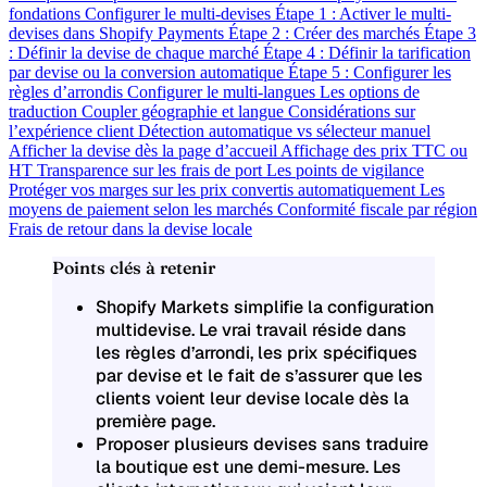
fondations
Configurer le multi-devises
Étape 1 : Activer le multi-
devises dans Shopify Payments
Étape 2 : Créer des marchés
Étape 3
: Définir la devise de chaque marché
Étape 4 : Définir la tarification
par devise ou la conversion automatique
Étape 5 : Configurer les
règles d’arrondis
Configurer le multi-langues
Les options de
traduction
Coupler géographie et langue
Considérations sur
l’expérience client
Détection automatique vs sélecteur manuel
Afficher la devise dès la page d’accueil
Affichage des prix TTC ou
HT
Transparence sur les frais de port
Les points de vigilance
Protéger vos marges sur les prix convertis automatiquement
Les
moyens de paiement selon les marchés
Conformité fiscale par région
Frais de retour dans la devise locale
Points clés à retenir
Shopify Markets simplifie la configuration
multidevise. Le vrai travail réside dans
les règles d’arrondi, les prix spécifiques
par devise et le fait de s’assurer que les
clients voient leur devise locale dès la
première page.
Proposer plusieurs devises sans traduire
la boutique est une demi-mesure. Les