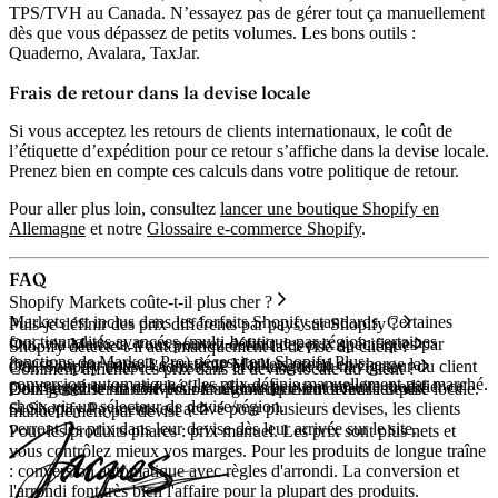
TPS/TVH au Canada. N’essayez pas de gérer tout ça manuellement
dès que vous dépassez de petits volumes. Les bons outils :
Quaderno, Avalara, TaxJar.
Frais de retour dans la devise locale
Si vous acceptez les retours de clients internationaux, le coût de
l’étiquette d’expédition pour ce retour s’affiche dans la devise locale.
Prenez bien en compte ces calculs dans votre politique de retour.
Pour aller plus loin, consultez
lancer une boutique Shopify en
Allemagne
et notre
Glossaire e-commerce Shopify
.
FAQ
Shopify Markets coûte-t-il plus cher ?
Markets est inclus dans les forfaits Shopify standards. Certaines
Puis-je définir des prix différents par pays sur Shopify ?
fonctionnalités avancées (multi-boutique par région, certaines
Oui, via Markets, vous pouvez définir des prix spécifiques par
Shopify détecte-t-il automatiquement la devise du client ?
fonctions de Markets Pro) nécessitent Shopify Plus.
devise ou par pays. Le système Markets prend en charge la
Oui, Shopify utilise l'adresse IP et la langue du navigateur du client
Comment afficher les prix dans la devise locale du client ?
conversion automatique et les prix définis manuellement par marché.
pour suggérer un marché. Les clients peuvent ensuite modifier ce
Configurez le marché pour la région du client avec la devise locale.
Dois-je utiliser la conversion automatique ou définir les prix
choix via un sélecteur de devise/région.
Si Shopify Payments est activé pour plusieurs devises, les clients
manuellement par devise ?
verront les prix dans leur devise dès leur arrivée sur le site.
Pour les produits phares : prix manuel. Les prix sont plus nets et
vous contrôlez mieux vos marges. Pour les produits de longue traîne
: conversion automatique avec règles d'arrondi. La conversion et
l'arrondi font très bien l'affaire pour la plupart des produits.