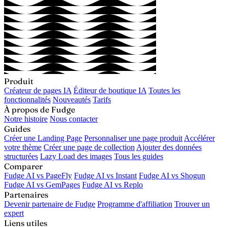
Produit
Créateur de pages IA
Éditeur de boutique IA
Toutes les
fonctionnalités
Nouveautés
Tarifs
À propos de Fudge
Notre histoire
Nous contacter
Guides
Créer une Landing Page
Personnaliser une page produit
Accélérer
votre thème
Créer une page de collection
Ajouter des données
structurées
Lazy Load des images
Tous les guides
Comparer
Fudge AI vs PageFly
Fudge AI vs Instant
Fudge AI vs Shogun
Fudge AI vs GemPages
Fudge AI vs Replo
Partenaires
Devenir partenaire de Fudge
Programme d'affiliation
Trouver un
expert
Liens utiles