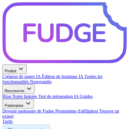
Produit
Créateur de pages IA
Éditeur de boutique IA
Toutes les
fonctionnalités
Nouveautés
Ressources
Blog
Notre histoire
Test de préparation IA
Guides
Partenaires
Devenir partenaire de Fudge
Programme d'affiliation
Trouver un
expert
Tarifs