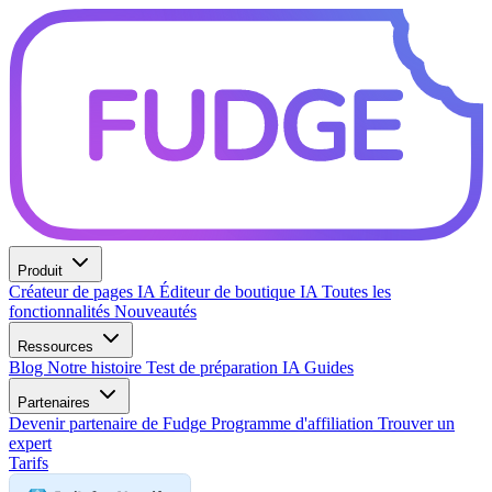
Produit
Créateur de pages IA
Éditeur de boutique IA
Toutes les
fonctionnalités
Nouveautés
Ressources
Blog
Notre histoire
Test de préparation IA
Guides
Partenaires
Devenir partenaire de Fudge
Programme d'affiliation
Trouver un
expert
Tarifs