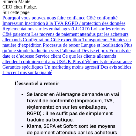
Simeon Mantel
CEO chez Fudge.
Sur cette page
Pourquoi vous pouvez nous faire confiance
Côté conformité
Impressum
Inscription à la TVA
RGPD / protection des données
Réglementations sur les emballages (LUCID)
Loi sur les retours
Côté paiement
Les moyens de paiement attendus par les acheteurs
allemands
Configuration
Côté expédition
Transporteurs
Attentes en
matière d’expédition
Processus de retour
Langue et localisation
Plus
qu’une simple traduction vers l’allemand
Devise et prix
Formats de
date et d’adresse
Service client
Ce que les clients allemands
attendent contrairement aux US/UK
Plus d’éléments de réassurance
Garanties spécifiques
Un marketing moins agressif
Des avis solides
L’accent mis sur la qualité
L’essentiel à retenir
Se lancer en Allemagne demande un vrai
travail de conformité (Impressum, TVA,
réglementation sur les emballages,
RGPD) : il ne suffit pas de simplement
traduire sa boutique.
Klarna, SEPA et Sofort sont les moyens
de paiement attendus par les acheteurs