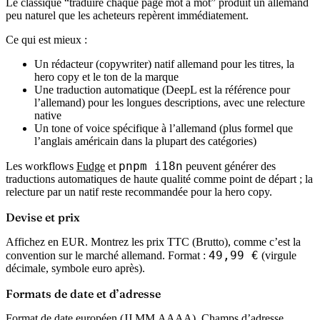
Le classique “traduire chaque page mot à mot” produit un allemand
peu naturel que les acheteurs repèrent immédiatement.
Ce qui est mieux :
Un rédacteur (copywriter) natif allemand pour les titres, la
hero copy et le ton de la marque
Une traduction automatique (DeepL est la référence pour
l’allemand) pour les longues descriptions, avec une relecture
native
Un tone of voice spécifique à l’allemand (plus formel que
l’anglais américain dans la plupart des catégories)
pnpm i18n
Les workflows
Fudge
et
peuvent générer des
traductions automatiques de haute qualité comme point de départ ; la
relecture par un natif reste recommandée pour la hero copy.
Devise et prix
Affichez en EUR. Montrez les prix TTC (Brutto), comme c’est la
49,99 €
convention sur le marché allemand. Format :
(virgule
décimale, symbole euro après).
Formats de date et d’adresse
Format de date européen (JJ.MM.AAAA). Champs d’adresse