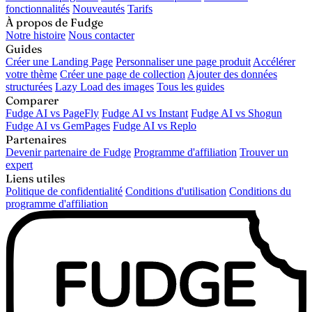
fonctionnalités
Nouveautés
Tarifs
À propos de Fudge
Notre histoire
Nous contacter
Guides
Créer une Landing Page
Personnaliser une page produit
Accélérer
votre thème
Créer une page de collection
Ajouter des données
structurées
Lazy Load des images
Tous les guides
Comparer
Fudge AI vs PageFly
Fudge AI vs Instant
Fudge AI vs Shogun
Fudge AI vs GemPages
Fudge AI vs Replo
Partenaires
Devenir partenaire de Fudge
Programme d'affiliation
Trouver un
expert
Liens utiles
Politique de confidentialité
Conditions d'utilisation
Conditions du
programme d'affiliation