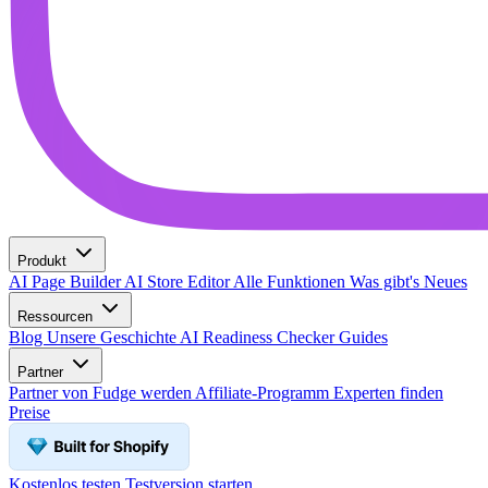
Produkt
AI Page Builder
AI Store Editor
Alle Funktionen
Was gibt's Neues
Ressourcen
Blog
Unsere Geschichte
AI Readiness Checker
Guides
Partner
Partner von Fudge werden
Affiliate-Programm
Experten finden
Preise
Kostenlos testen
Testversion starten