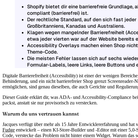
Shopify bietet dir eine barrierefreie Grundlage
compliant (barrierefrei) ist.
Der rechtliche Standard, auf den sich fast jeder 
Großbritanniens, Kanadas und Australiens.
Klagen wegen mangelnder Barrierefreiheit (Acc
etwa jeder vierten war auf der Website bereits e
Accessibility Overlays machen einen Shop nicht
Theme-Code.
Die meisten Fehler lassen sich auf sechs wiede
Formular-Labels, leere Links, leere Buttons und 
Digitale Barrierefreiheit (Accessibility) ist einer der wenigen Bereic
Behinderung, und ein nicht barrierefreier Shop grenzt Screenreader-N
ermöglichen, sind genau dieselben, die auch Gerichte und Regulieru
Dieser Guide erklärt dir, was ADA- und Accessibility-Compliance b
packst, anstatt sie nur provisorisch zu verstecken.
Warum du uns vertrauen kannst
Jacques verfügt über mehr als 15 Jahre Entwicklererfahrung und hat v
Fudge
entwickelt – einen KI-Store-Builder und -Editor mit einer 5,
Code, verstecke das Problem nicht hinter einem Widget. Warum das so