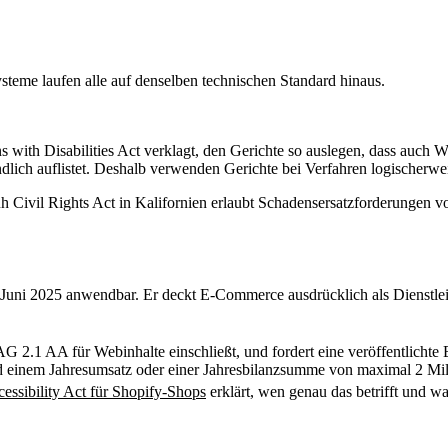
ysteme laufen alle auf denselben technischen Standard hinaus.
th Disabilities Act verklagt, den Gerichte so auslegen, dass auch Webs
indlich auflistet. Deshalb verwenden Gerichte bei Verfahren logischer
ruh Civil Rights Act in Kalifornien erlaubt Schadensersatzforderunge
8. Juni 2025 anwendbar. Er deckt E-Commerce ausdrücklich als Dienstlei
1 AA für Webinhalte einschließt, und fordert eine veröffentlichte Er
d einem Jahresumsatz oder einer Jahresbilanzsumme von maximal 2 Milli
essibility Act für Shopify-Shops
erklärt, wen genau das betrifft und was