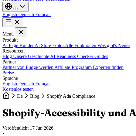
de
English
Deutsch
Français
Menü
Produkt
AI Page Builder
AI Store Editor
Alle Funktionen
Was gibt's Neues
Ressourcen
Blog
Unsere Geschichte
AI Readiness Checker
Guides
Partner
Partner von Fudge werden
Affiliate-Programm
Experten finden
Preise
Sprache
English
Deutsch
Français
Kostenlos testen
De
Blog
Shopify Ada Compliance
Shopify-Accessibility un
Veröffentlicht
17 Jun 2026
•