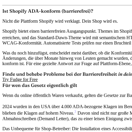
Ist Shopify ADA-konform (barrierefrei)?
Nicht die Plattform Shopify wird verklagt. Dein Shop wird es.
Shopify bietet einen barrierefreien Ausgangspunkt. Themes im Shopif
erreichen, und das Standard-Dawn-Theme wird mit semantischem HTM
WCAG-Konformität. Automatisierte Tests prüfen nur einen Bruchteil
Was du noch hinzufügst, entscheidet meist darüber, ob die Konformität
Änderungen, die über Monate hinweg von Leuten gemacht wurden, die n
konform ist. Für eine gezielte Antwort zur Frage auf Plattform-Ebene
Finde und behebe Probleme bei der Barrierefreiheit
in de
Try Fudge for Free
Für wen das Gesetz eigentlich gilt
Wenn du online öffentlich Waren verkaufst, gelten die Gesetze zur Bar
2024 wurden in den USA über 4.000 ADA-bezogene Klagen im Bereich d
3
blieben die Klagen auf hohem Niveau.
Davon sind nicht nur große M
Abmahnschreiben (Demand Letter), das zu einer leisen Einigung zwisc
Das Unbequeme für Shop-Betreiber: Die Installation eines Accessibilit