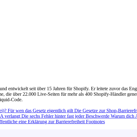
nd entwickelt seit über 15 Jahren für Shopify. Er leitete zuvor das En
e, die über 22.000 Live-Seiten für mehr als 400 Shopify-Händler gene
iquid-Code.
ei)?
Für wen das Gesetz eigentlich gilt
Die Gesetze zur Shop-Barrierefr
A verlangt
Die sechs Fehler hinter fast jeder Beschwerde
Warum dich A
fentliche eine Erklärung zur Barrierefreiheit
Footnotes