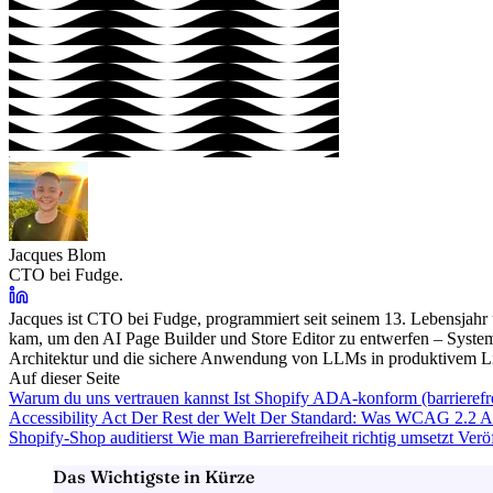
Jacques Blom
CTO bei Fudge.
Jacques ist CTO bei Fudge, programmiert seit seinem 13. Lebensjahr u
kam, um den AI Page Builder und Store Editor zu entwerfen – System
Architektur und die sichere Anwendung von LLMs in produktivem L
Auf dieser Seite
Warum du uns vertrauen kannst
Ist Shopify ADA-konform (barrierefr
Accessibility Act
Der Rest der Welt
Der Standard: Was WCAG 2.2 A
Shopify-Shop auditierst
Wie man Barrierefreiheit richtig umsetzt
Veröf
Das Wichtigste in Kürze