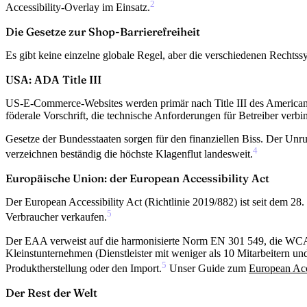
2
Accessibility-Overlay im Einsatz.
Die Gesetze zur Shop-Barrierefreiheit
Es gibt keine einzelne globale Regel, aber die verschiedenen Rechtss
USA: ADA Title III
US-E-Commerce-Websites werden primär nach Title III des Americans wi
föderale Vorschrift, die technische Anforderungen für Betreiber verb
Gesetze der Bundesstaaten sorgen für den finanziellen Biss. Der Un
4
verzeichnen beständig die höchste Klagenflut landesweit.
Europäische Union: der European Accessibility Act
Der European Accessibility Act (Richtlinie 2019/882) ist seit dem 2
5
Verbraucher verkaufen.
Der EAA verweist auf die harmonisierte Norm EN 301 549, die WCAG 2.
Kleinstunternehmen (Dienstleister mit weniger als 10 Mitarbeitern un
5
Produktherstellung oder den Import.
Unser Guide zum
European Acc
Der Rest der Welt