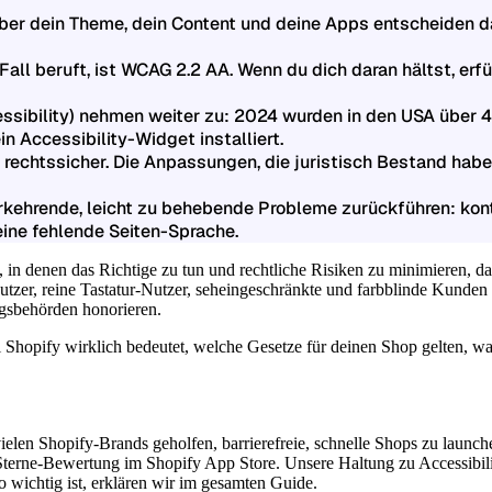
, aber dein Theme, dein Content und deine Apps entscheiden d
Fall beruft, ist WCAG 2.2 AA. Wenn du dich daran hältst, erfü
essibility) nehmen weiter zu: 2024 wurden in den USA über 
in Accessibility-Widget installiert.
 rechtssicher. Die Anpassungen, die juristisch Bestand ha
rkehrende, leicht zu behebende Probleme zurückführen: kont
eine fehlende Seiten-Sprache.
he, in denen das Richtige zu tun und rechtliche Risiken zu minimieren, d
utzer, reine Tastatur-Nutzer, seheingeschränkte und farbblinde Kunden 
ngsbehörden honorieren.
ei Shopify wirklich bedeutet, welche Gesetze für deinen Shop gelten,
ielen Shopify-Brands geholfen, barrierefreie, schnelle Shops zu launch
0-Sterne-Bewertung im Shopify App Store. Unsere Haltung zu Accessibil
 wichtig ist, erklären wir im gesamten Guide.