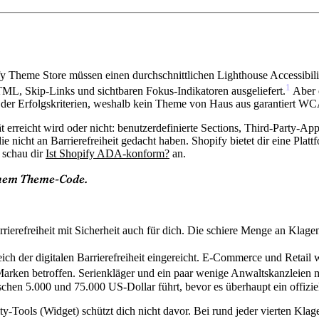
y Theme Store müssen einen durchschnittlichen Lighthouse Accessibili
1
L, Skip-Links und sichtbaren Fokus-Indikatoren ausgeliefert.
Aber e
 der Erfolgskriterien, weshalb kein Theme von Haus aus garantiert W
 erreicht wird oder nicht: benutzerdefinierte Sections, Third-Party-Ap
icht an Barrierefreiheit gedacht haben. Shopify bietet dir eine Platt
, schau dir
Ist Shopify ADA-konform?
an.
inem Theme-Code.
rierefreiheit mit Sicherheit auch für dich. Die schiere Menge an Klage
er digitalen Barrierefreiheit eingereicht. E-Commerce und Retail war
arken betroffen. Serienkläger und ein paar wenige Anwaltskanzleien ma
hen 5.000 und 75.000 US-Dollar führt, bevor es überhaupt ein offiziell
y-Tools (Widget) schützt dich nicht davor. Bei rund jeder vierten Klag