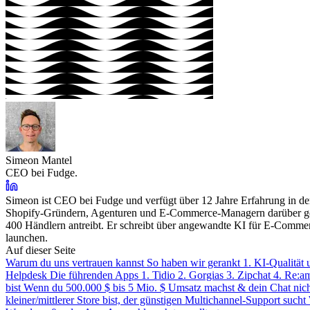
Simeon Mantel
CEO bei Fudge.
Simeon ist CEO bei Fudge und verfügt über 12 Jahre Erfahrung in de
Shopify-Gründern, Agenturen und E-Commerce-Managern darüber gespr
400 Händlern antreibt. Er schreibt über angewandte KI für E-Commer
launchen.
Auf dieser Seite
Warum du uns vertrauen kannst
So haben wir gerankt
1. KI-Qualität
Helpdesk
Die führenden Apps
1. Tidio
2. Gorgias
3. Zipchat
4. Re:a
bist
Wenn du 500.000 $ bis 5 Mio. $ Umsatz machst & dein Chat nicht
kleiner/mittlerer Store bist, der günstigen Multichannel-Support sucht