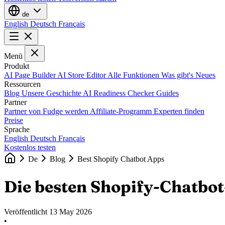
de
English
Deutsch
Français
Menü
Produkt
AI Page Builder
AI Store Editor
Alle Funktionen
Was gibt's Neues
Ressourcen
Blog
Unsere Geschichte
AI Readiness Checker
Guides
Partner
Partner von Fudge werden
Affiliate-Programm
Experten finden
Preise
Sprache
English
Deutsch
Français
Kostenlos testen
De
Blog
Best Shopify Chatbot Apps
Die besten Shopify-Chatbot
Veröffentlicht
13 May 2026
•