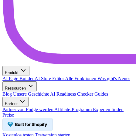
Produkt
AI Page Builder
AI Store Editor
Alle Funktionen
Was gibt's Neues
Ressourcen
Blog
Unsere Geschichte
AI Readiness Checker
Guides
Partner
Partner von Fudge werden
Affiliate-Programm
Experten finden
Preise
Kostenlos testen
Testversion starten