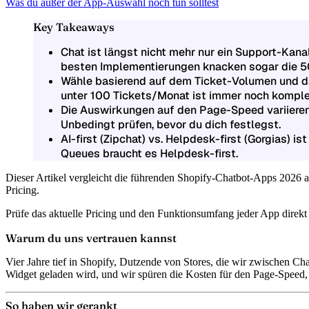
Was du außer der App-Auswahl noch tun solltest
Key Takeaways
Chat ist längst nicht mehr nur ein Support-Kan
besten Implementierungen knacken sogar die 5
Wähle basierend auf dem Ticket-Volumen und dan
unter 100 Tickets/Monat ist immer noch komplet
Die Auswirkungen auf den Page-Speed variieren
Unbedingt prüfen, bevor du dich festlegst.
AI-first (Zipchat) vs. Helpdesk-first (Gorgias) i
Queues braucht es Helpdesk-first.
Dieser Artikel vergleicht die führenden Shopify-Chatbot-Apps 2026 
Pricing.
Prüfe das aktuelle Pricing und den Funktionsumfang jeder App direkt 
Warum du uns vertrauen kannst
Vier Jahre tief in Shopify, Dutzende von Stores, die wir zwischen C
Widget geladen wird, und wir spüren die Kosten für den Page-Speed,
So haben wir gerankt