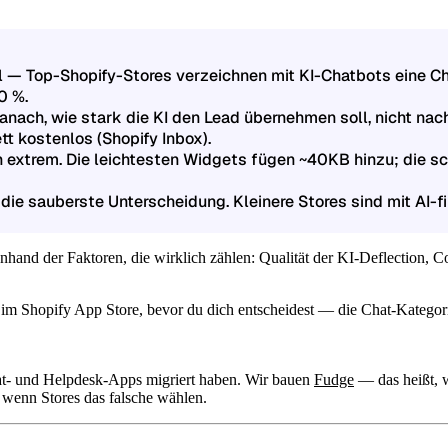
al — Top-Shopify-Stores verzeichnen mit KI-Chatbots eine 
0 %.
ach, wie stark die KI den Lead übernehmen soll, nicht nac
t kostenlos (Shopify Inbox).
 extrem. Die leichtesten Widgets fügen ~40KB hinzu; die s
st die sauberste Unterscheidung. Kleinere Stores sind mit AI-
anhand der Faktoren, die wirklich zählen: Qualität der KI-Deflection
im Shopify App Store, bevor du dich entscheidest — die Chat-Kategorie
hat- und Helpdesk-Apps migriert haben. Wir bauen
Fudge
— das heißt, 
 wenn Stores das falsche wählen.