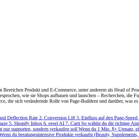
n Bereichen Produkt und E-Commerce, unter anderem als Head of Produ
ochen, wie sie Shops aufbauen und launchen – Recherchen, die Fudge 
ce, die sich verändernde Rolle von Page-Buildern und darüber, was es
 und Deflection Rate
2. Conversion Lift
3. Einfluss auf den Page-Speed
maze
5. Shopify Inbox
6. eesel AI
7. Carti
So wählst du die richtige Ap
 nur supporten, sondern verkaufen soll
Wenn du 1 Mio. $+ Umsatz, e
Wenn du beratungsintensive Produkte verkaufst (Beauty, Supplements