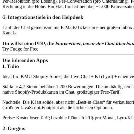
Per-Resolution (pro Lösung), Per-Conversation (pro Unterhaltung), Per
Rechnung in die Höhe. Ein Flat-Tarif ist bei über ~1.000 Konversatio
6. Integrationstiefe in den Helpdesk
Läuft der Chat gemeinsam mit E-Mails/Tickets in einer großen Inbox a
Kanals.
Du willst eine PDP, die
konvertiert, bevor der Chat überhau
Try Fudge for Free
Die führenden Apps
1. Tidio
Ideal für:
KMU Shopify-Stores, die Live-Chat + KI (Lyro) + einen vis
Stärken:
4,7 Sterne bei über 1.200 Bewertungen. Die am häufigsten in
native Shopify-Produktkarten im Chat, großzügiger Free-Tarif.
Nachteile:
Die KI ist solide, aber nicht „Best-in-Class“ für verkaufs
Größerer JavaScript-Footprint als die leichtesten Optionen.
Preise:
Kostenloser Tarif; bezahlte Pläne ab 29 $ pro Monat, Lyro-KI 
2. Gorgias