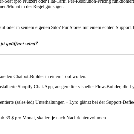
-Seat (pro Nutzer) oder Flat-Tarif. Per-Resolution-Pricing funktioniert
nen/Monat in der Regel günstiger.
uf oder in seinem eigenen Silo? Für Stores mit einem echten Support-Te
pt geöffnet wird?
uellen Chatbot-Builder in einem Tool wollen.
stallierte Shopify Chat-App, ausgereifter visueller Flow-Builder, die 
orientierte (sales-led) Unterhaltungen – Lyro glänzt bei der Support-
ab 39 $ pro Monat, skaliert je nach Nachrichtenvolumen.