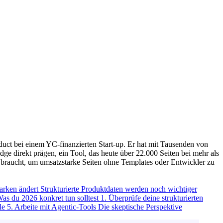
ct bei einem YC-finanzierten Start-up. Er hat mit Tausenden von
direkt prägen, ein Tool, das heute über 22.000 Seiten bei mehr als
 braucht, um umsatzstarke Seiten ohne Templates oder Entwickler zu
arken ändert
Strukturierte Produktdaten werden noch wichtiger
as du 2026 konkret tun solltest
1. Überprüfe deine strukturierten
lle
5. Arbeite mit Agentic-Tools
Die skeptische Perspektive