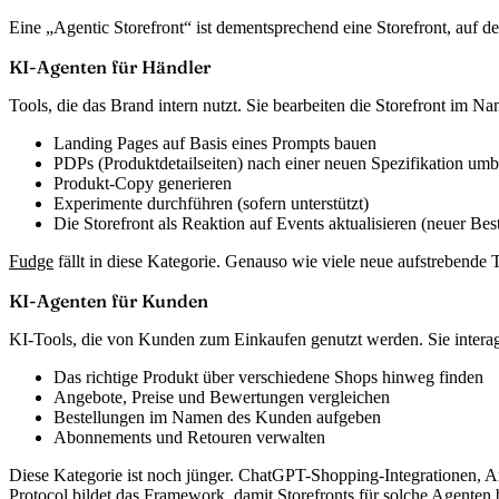
Eine „Agentic Storefront“ ist dementsprechend eine Storefront, auf de
KI-Agenten für Händler
Tools, die das Brand intern nutzt. Sie bearbeiten die Storefront im N
Landing Pages auf Basis eines Prompts bauen
PDPs (Produktdetailseiten) nach einer neuen Spezifikation um
Produkt-Copy generieren
Experimente durchführen (sofern unterstützt)
Die Storefront als Reaktion auf Events aktualisieren (neuer B
Fudge
fällt in diese Kategorie. Genauso wie viele neue aufstrebende
KI-Agenten für Kunden
KI-Tools, die von Kunden zum Einkaufen genutzt werden. Sie intera
Das richtige Produkt über verschiedene Shops hinweg finden
Angebote, Preise und Bewertungen vergleichen
Bestellungen im Namen des Kunden aufgeben
Abonnements und Retouren verwalten
Diese Kategorie ist noch jünger. ChatGPT-Shopping-Integrationen, An
Protocol
bildet das Framework, damit Storefronts für solche Agenten 