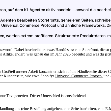
Shop, auf dem KI-Agenten aktiv handeln – sowohl die bearbe
KI-Agenten bearbeiten Storefronts, generieren Seiten, schrei
s Universal Commerce Protocol und ähnliche Frameworks. Di
iten, werden extrem profitieren. Strukturierte Produktdaten
zword. Dabei beschreibt er etwas Handfestes: eine Storefront, die so g
r Artikel erklärt, was genau das im Jahr 2026 bedeutet und was du jetzt 
 Großteil unserer Arbeit konzentriert sich auf die Händlerseite dieser 
der Kundenseite, wie etwa Shopifys
Universal Commerce Protocol
und ä
nur Text generiert. Dieser Unterschied ist entscheidend.
ie Handlung aus (eine Bestellung aufgeben, eine Seite bearbeiten, eine 