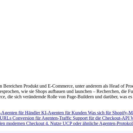
n Bereichen Produkt und E-Commerce, unter anderem als Head of Produ
ochen, wie sie Shops aufbauen und launchen – Recherchen, die Fudge 
ce, die sich verändernde Rolle von Page-Buildern und darüber, was es
-Agenten für Händler
KI-Agenten für Kunden
Was sich für Shopify-M
le URLs
Conversion für Agenten-Traffic
Support für die Checkout-API
W
 den modernen Checkout
4. Nutze UCP oder ähnliche Agenten-Protoko