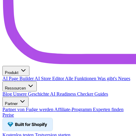
Produkt
AI Page Builder
AI Store Editor
Alle Funktionen
Was gibt's Neues
Ressourcen
Blog
Unsere Geschichte
AI Readiness Checker
Guides
Partner
Partner von Fudge werden
Affiliate-Programm
Experten finden
Preise
Kostenlos testen
Testversion starten