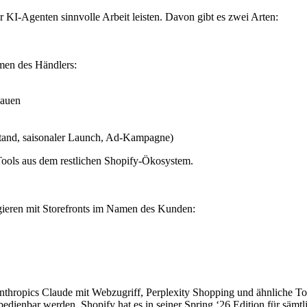
r KI-Agenten sinnvolle Arbeit leisten. Davon gibt es zwei Arten:
amen des Händlers:
bauen
estand, saisonaler Launch, Ad-Kampagne)
 Tools aus dem restlichen Shopify-Ökosystem.
gieren mit Storefronts im Namen des Kunden:
thropics Claude mit Webzugriff, Perplexity Shopping und ähnliche Tool
bedienbar werden. Shopify hat es in seiner
Spring ‘26 Edition
für sämtl