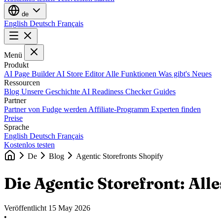
de
English
Deutsch
Français
Menü
Produkt
AI Page Builder
AI Store Editor
Alle Funktionen
Was gibt's Neues
Ressourcen
Blog
Unsere Geschichte
AI Readiness Checker
Guides
Partner
Partner von Fudge werden
Affiliate-Programm
Experten finden
Preise
Sprache
English
Deutsch
Français
Kostenlos testen
De
Blog
Agentic Storefronts Shopify
Die Agentic Storefront: Al
Veröffentlicht
15 May 2026
•