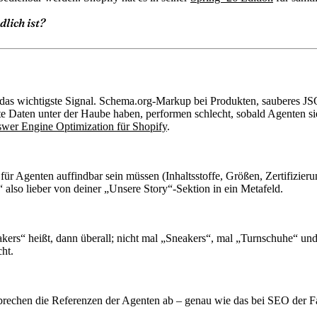
lich ist?
n das wichtigste Signal. Schema.org-Markup bei Produkten, sauberes JS
te Daten unter der Haube haben, performen schlecht, sobald Agenten sie 
wer Engine Optimization für Shopify
.
 Agenten auffindbar sein müssen (Inhaltsstoffe, Größen, Zertifizierung
 also lieber von deiner „Unsere Story“-Sektion in ein Metafeld.
kers“ heißt, dann überall; nicht mal „Sneakers“, mal „Turnschuhe“ u
cht.
echen die Referenzen der Agenten ab – genau wie das bei SEO der Fal