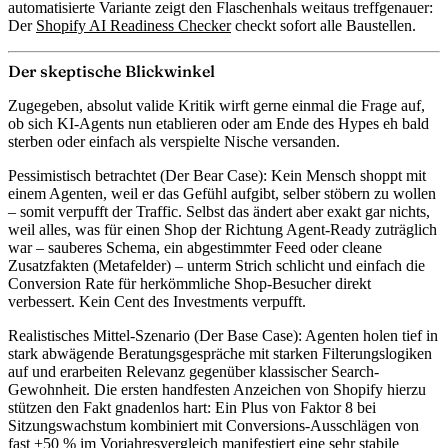
automatisierte Variante zeigt den Flaschenhals weitaus treffgenauer:
Der
Shopify AI Readiness Checker
checkt sofort alle Baustellen.
Der skeptische Blickwinkel
Zugegeben, absolut valide Kritik wirft gerne einmal die Frage auf,
ob sich KI-Agents nun etablieren oder am Ende des Hypes eh bald
sterben oder einfach als verspielte Nische versanden.
Pessimistisch betrachtet (Der Bear Case): Kein Mensch shoppt mit
einem Agenten, weil er das Gefühl aufgibt, selber stöbern zu wollen
– somit verpufft der Traffic. Selbst das ändert aber exakt gar nichts,
weil alles, was für einen Shop der Richtung Agent-Ready zuträglich
war – sauberes Schema, ein abgestimmter Feed oder cleane
Zusatzfakten (Metafelder) – unterm Strich schlicht und einfach die
Conversion Rate für herkömmliche Shop-Besucher direkt
verbessert. Kein Cent des Investments verpufft.
Realistisches Mittel-Szenario (Der Base Case): Agenten holen tief in
stark abwägende Beratungsgespräche mit starken Filterungslogiken
auf und erarbeiten Relevanz gegenüber klassischer Search-
Gewohnheit. Die ersten handfesten Anzeichen von Shopify hierzu
stützen den Fakt gnadenlos hart:
Ein Plus von Faktor 8 bei
Sitzungswachstum kombiniert mit Conversions-Ausschlägen von
fast +50 %
im Vorjahresvergleich manifestiert eine sehr stabile