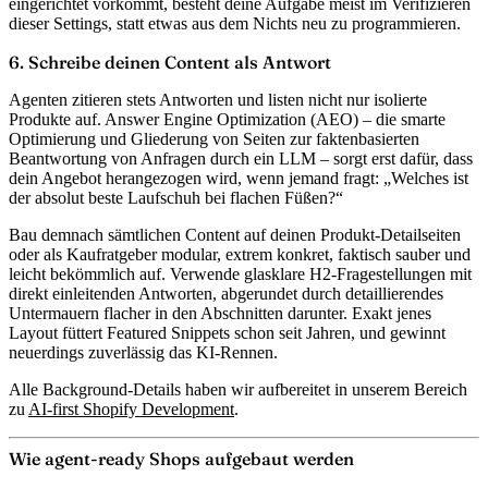
eingerichtet vorkommt, besteht deine Aufgabe meist im Verifizieren
dieser Settings, statt etwas aus dem Nichts neu zu programmieren.
6. Schreibe deinen Content als Antwort
Agenten zitieren stets Antworten und listen nicht nur isolierte
Produkte auf.
Answer Engine Optimization (AEO)
– die smarte
Optimierung und Gliederung von Seiten zur faktenbasierten
Beantwortung von Anfragen durch ein LLM – sorgt erst dafür, dass
dein Angebot herangezogen wird, wenn jemand fragt: „Welches ist
der absolut beste Laufschuh bei flachen Füßen?“
Bau demnach sämtlichen Content auf deinen Produkt-Detailseiten
oder als Kaufratgeber modular, extrem konkret, faktisch sauber und
leicht bekömmlich auf. Verwende glasklare H2-Fragestellungen mit
direkt einleitenden Antworten, abgerundet durch detaillierendes
Untermauern flacher in den Abschnitten darunter. Exakt jenes
Layout füttert Featured Snippets schon seit Jahren, und gewinnt
neuerdings zuverlässig das KI-Rennen.
Alle Background-Details haben wir aufbereitet in unserem Bereich
zu
AI-first Shopify Development
.
Wie agent-ready Shops aufgebaut werden