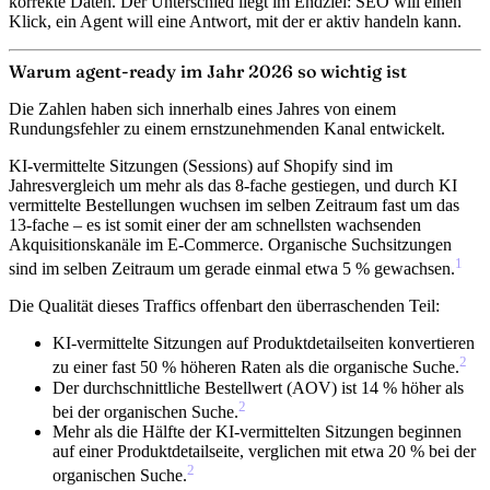
korrekte Daten. Der Unterschied liegt im Endziel: SEO will einen
Klick, ein Agent will eine Antwort, mit der er aktiv handeln kann.
Warum agent-ready im Jahr 2026 so wichtig ist
Die Zahlen haben sich innerhalb eines Jahres von einem
Rundungsfehler zu einem ernstzunehmenden Kanal entwickelt.
KI-vermittelte Sitzungen (Sessions) auf Shopify sind im
Jahresvergleich um mehr als das 8-fache gestiegen
, und durch KI
vermittelte Bestellungen wuchsen im selben Zeitraum fast um das
13-fache – es ist somit einer der am schnellsten wachsenden
Akquisitionskanäle im E-Commerce. Organische Suchsitzungen
1
sind im selben Zeitraum um gerade einmal etwa 5 % gewachsen.
Die Qualität dieses Traffics offenbart den überraschenden Teil:
KI-vermittelte Sitzungen auf Produktdetailseiten
konvertieren
2
zu einer fast 50 % höheren Raten
als die organische Suche.
Der durchschnittliche Bestellwert (AOV) ist 14 % höher
als
2
bei der organischen Suche.
Mehr als die Hälfte der KI-vermittelten Sitzungen beginnen
auf einer Produktdetailseite
, verglichen mit etwa 20 % bei der
2
organischen Suche.