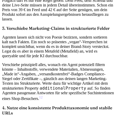
Folglich darf es nur eine Regel geben: Dein Feed, dein Schema und
deine Live-Seite müssen in jedem Detail übereinstimmen. Schon ein
Preis von 39 € im Feed und 42 € auf der Seite genügen, um dein
Produkt sofort aus den Ausspielungsergebnissen herausfliegen zu
lassen.
3. Verschiebe Marketing-Claims in strukturierte Felder
Agenten lassen sich nicht von Poesie bezirzen, sondern sortieren
kalt nach Fakten. Ein noch so präsentes „vegan“-Versprechen ist
komplett unsichtbar, wenn du es in deiner Brand-Story versteckst.
Legst du es aber in einem Metafeld (Metafield) an, wird es
queryable und für jede KI durchsuchbar.
Verschiebe prinzipiell alles, wonach ein Agent potenziell filtern
könnte –
Inhaltsstoffe, verwendete Materialien, Abmessungen,
„Made in“-Angaben, „versandkostenfrei“-Badges Compliance-
Siegel oder Zertifikate
–, gänzlich aus deinen langen Marketing-
Texten ins Strukturierte. Werte dazu für wichtige Artikel mit dem
additionalProperty
strukturierten Property
auf. So finden
Agenten passgenaue Antworten für sehr spezifische Suchintentionen
12
eines Shop-Besuchers.
4. Nutze eine konsistente Produkttaxonomie und stabile
URLs