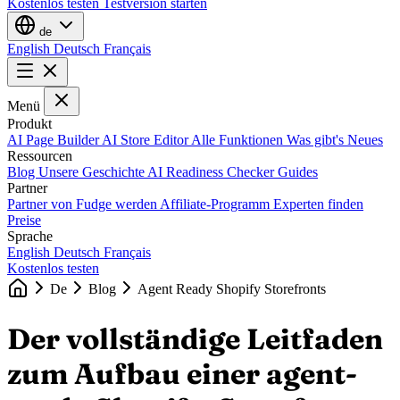
Kostenlos testen
Testversion starten
de
English
Deutsch
Français
Menü
Produkt
AI Page Builder
AI Store Editor
Alle Funktionen
Was gibt's Neues
Ressourcen
Blog
Unsere Geschichte
AI Readiness Checker
Guides
Partner
Partner von Fudge werden
Affiliate-Programm
Experten finden
Preise
Sprache
English
Deutsch
Français
Kostenlos testen
De
Blog
Agent Ready Shopify Storefronts
Der vollständige Leitfaden
zum Aufbau einer agent-