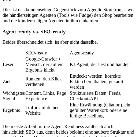
Dies ist das kundenseitige Gegenstück zum
Agentic Storefront
– wo
die händlerseitigen Agenten (Tools wie Fudge) den Shop bearbeiten
und die kundenseitigen Agenten in ihm einkaufen.
Agent-ready vs. SEO-ready
Beides überschneidet sich, ist aber nicht dasselbe.
SEO-ready
Agent-ready
Google-Crawler +
Leser
Mensch, der auf ein
KI-Agent, der liest und handelt
Ergebnis klickt
Entdeckt werden, korrekte
Ranken, den Klick
Ziel
Fakten bereithalten, gekauft
verdienen
werden
Wichtigstes
Content, Links, Page
Strukturierte Daten, Feeds,
Signal
Experience
Checkout-API
Eine Erwähnung (Citation), ein
Traffic auf deiner
Ergebnis
gefüllter Warenkorb oder eine
Website
fertige Bestellung
Die meiste Arbeit für die Agent-Readiness zahlt sich auch
hinsichtlich SEO aus, denn beides belohnt eine saubere Struktur und