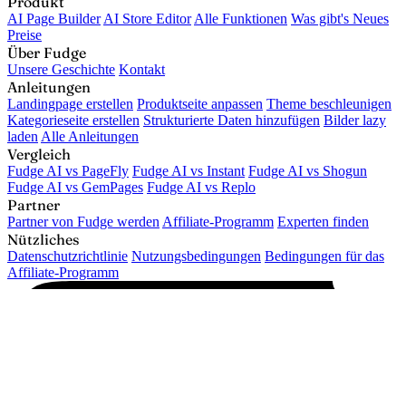
Produkt
AI Page Builder
AI Store Editor
Alle Funktionen
Was gibt's Neues
Preise
Über Fudge
Unsere Geschichte
Kontakt
Anleitungen
Landingpage erstellen
Produktseite anpassen
Theme beschleunigen
Kategorieseite erstellen
Strukturierte Daten hinzufügen
Bilder lazy
laden
Alle Anleitungen
Vergleich
Fudge AI vs PageFly
Fudge AI vs Instant
Fudge AI vs Shogun
Fudge AI vs GemPages
Fudge AI vs Replo
Partner
Partner von Fudge werden
Affiliate-Programm
Experten finden
Nützliches
Datenschutzrichtlinie
Nutzungsbedingungen
Bedingungen für das
Affiliate-Programm