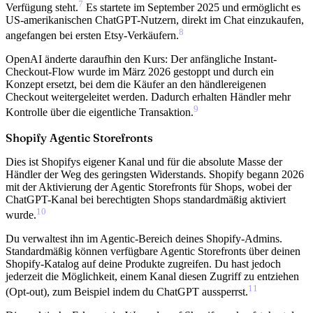
7
Verfügung steht.
Es startete im September 2025 und ermöglicht es
US-amerikanischen ChatGPT-Nutzern, direkt im Chat einzukaufen,
8
angefangen bei ersten Etsy-Verkäufern.
OpenAI änderte daraufhin den Kurs: Der anfängliche Instant-
Checkout-Flow wurde im März 2026 gestoppt und durch ein
Konzept ersetzt, bei dem die Käufer an den händlereigenen
Checkout weitergeleitet werden. Dadurch erhalten Händler mehr
9
Kontrolle über die eigentliche Transaktion.
Shopify Agentic Storefronts
Dies ist Shopifys eigener Kanal und für die absolute Masse der
Händler der Weg des geringsten Widerstands.
Shopify begann 2026
mit der Aktivierung der Agentic Storefronts für Shops
, wobei der
ChatGPT-Kanal bei berechtigten Shops standardmäßig aktiviert
10
wurde.
Du verwaltest ihn im
Agentic-Bereich deines Shopify-Admins.
Standardmäßig können verfügbare Agentic Storefronts über deinen
Shopify-Katalog auf deine Produkte zugreifen. Du hast jedoch
jederzeit die Möglichkeit, einem Kanal diesen Zugriff zu entziehen
11
(Opt-out), zum Beispiel indem du ChatGPT aussperrst.