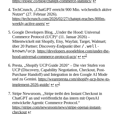
https://elogic.co/blog/chatgpt-commerce-statistics/
↩
TechCrunch, „ChatGPT erreicht 900 Mio. wöchentlich aktive
Nutzer“ (27. Februar 2026).
https://techcrunch.com/2026/02/27/chatgpt-reaches-900m-
weekly-active-users/
↩
Google Developers Blog, „Under the Hood: Universal
Commerce Protocol (UCP)“ (11. Januar 2026) –
Mitentwickelt mit Shopify, Etsy, Wayfair, Target, Walmart;
/.well-
über 20 Partner; Discovery-Endpunkt über
known/ucp
.
https://developers.googleblog.com/under-the-
2
hood-universal-commerce-protocol-ucp/
↩
↩
Presta, „Shopify UCP Guide 2026“ – Die vier Stufen von
UCP (Discovery, Capability Negotiation, Checkout, Post-
Purchase Handoff) und Integration in den Google AI Mode
und zu Gemini.
https://wearepresta.com/shopify-ucp-how-to-
2
implement-2026-guide/
↩
↩
Stripe Newsroom, „Stripe treibt den Instant Checkout in
ChatGPT an und veröffentlicht das intern mit OpenAI
entwickelte Agentic Commerce Protocol.“
https://stripe.com/newsroom/news/stripe-openai-instant-
checkout
↩