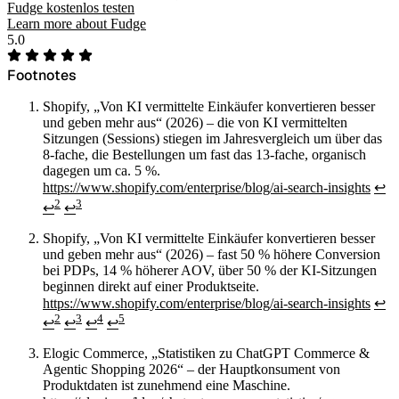
Fudge kostenlos testen
Learn more about Fudge
5.0
Footnotes
Shopify, „Von KI vermittelte Einkäufer konvertieren besser
und geben mehr aus“ (2026) – die von KI vermittelten
Sitzungen (Sessions) stiegen im Jahresvergleich um über das
8-fache, die Bestellungen um fast das 13-fache, organisch
dagegen um ca. 5 %.
https://www.shopify.com/enterprise/blog/ai-search-insights
↩
2
3
↩
↩
Shopify, „Von KI vermittelte Einkäufer konvertieren besser
und geben mehr aus“ (2026) – fast 50 % höhere Conversion
bei PDPs, 14 % höherer AOV, über 50 % der KI-Sitzungen
beginnen direkt auf einer Produktseite.
https://www.shopify.com/enterprise/blog/ai-search-insights
↩
2
3
4
5
↩
↩
↩
↩
Elogic Commerce, „Statistiken zu ChatGPT Commerce &
Agentic Shopping 2026“ – der Hauptkonsument von
Produktdaten ist zunehmend eine Maschine.