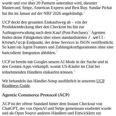
wurde
und von über 20 Partnern unterstützt wird, darunter
Mastercard, Stripe, American Express und Best Buy. Sundar Pichai
5
hat ihn im Januar auf der NRF 2026 angekündigt.
UCP deckt den gesamten Einkaufsweg ab – von der
Produktentdeckung über den Checkout bis hin zur
6
Auftragsverwaltung nach dem Kauf (Post-Purchase).
Agenten
/.well-
finden deine Fähigkeiten über einen standardisierten
known/ucp
-Endpunkt, der deine Services in JSON veröffentlicht.
So kann ein Agent Features und Zahlungskonfigurationen ohne eine
5
hartcodierte Integration abbilden.
UCP ist bereits mit Googles neuem AI Mode in der Suche und in
den Gemini-Apps verknüpft, womit US-Käufer im Chat bei
6
teilnehmenden Händlern einkaufen können.
Wir behandeln das Händler-Setup ausführlich in unserem
UCP
Readiness Guide
.
Agentic Commerce Protocol (ACP)
ACP ist der offene Standard hinter dem Instant Checkout von
ChatGPT
, der von OpenAI und Stripe gemeinsam erarbeitet wurde
und als Open Source anderen Händlern und Entwicklern zur