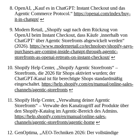
OpenAI, „Kauf es in ChatGPT: Instant Checkout und das
Agentic Commerce Protocol.“
https://openai.com/index/buy-
it-in-chatgpt/
↩
Modern Retail, „Shopify sagt nach dem Rückzug von
OpenAI beim Instant Checkout, dass Käufe ‚innerhalb von
ChatGPT‘ über Agentic Storefronts abgewickelt werden“
(2026).
https://www.modernretail.co/technology/shopify-says-
purchases-are-coming-inside-chatgpt-through-agentic-
storefronts-as-openai-retreats-on-instant-checkout/
↩
Shopify Help Center, „Shopify Agentic Storefronts“ –
Storefronts, die 2026 für Shops aktiviert wurden; der
ChatGPT-Kanal ist für berechtigte Shops standardmäßig
eingeschaltet.
https://help.shopify.com/en/manual/online-sales-
channels/agentic-storefronts
↩
Shopify Help Center, „Verwaltung deiner Agentic
Storefronts“ – Verwalte den Kanalzugriff auf Produkte über
den Shopify-Katalog im Agentic-Bereich des Admins.
https://help.shopify.com/en/manual/online-sales-
channels/agentic-storefronts/agentic-home
↩
GenOptima, „AEO-Techniken 2026: Der vollständige