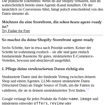
Die praktische Erkenntnis: Wenn du auf Shopify verkaufst, hast du
wahrscheinlich bereits einen Agentic-Kanal installiert. Ob der
tatsächlich zu Conversions führt, hängt jedoch entscheidend von den
Daten darunter ab.
Möchtest du eine Storefront, die
schon heute agent-ready
ist?
Try Fudge for Free
So machst du deine Shopify-Storefront agent-ready
Sechs Schritte, hier in etwa nach Priorität sortiert. Keiner der
Schritte ist wahnsinnig exotisch – sie alle sind ganz einfach
fundamentale Bausteine für gutes, strukturiertes E-Commerce-
Verteilen, bewusst und absichtsvoll ausgeführt.
1. Pflege deine strukturierten Daten richtig ein
Strukturierte Daten sind der bindende Vertrag zwischen deinem
Shop und einem Agenten.
LLMs nutzen strukturierte Daten
(Structured Data) als Single Source of Truth, um die Fakten zu
12
validieren, die sie in deinem unstrukturierten Text finden.
name
image
Google verlangt für jedes Produkt die Felder
,
und
offers
review
mindestens entweder
,
oder