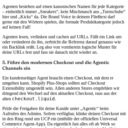
Agenten bestehen auf einen kanonischen Namen für jede Kategorie
– einheitlich immer „Sneakers“, kein Mischmasch aus „Turnschuhe“
hier und „Kicks“ da. Die Brand Voice in deinem Fließtext darf
gerne mit den Wörtern spielen, die formale Produktkategorie jedoch
auf keinen Fall!
Agenten lesen, verlinken und cachen auf URLs. Fällt ein Link um
oder veränderst du ihn, zerbricht die Referenz darauf genauso wie
ein Backlink reißt. Leg also von vornherein logische Muster für
deine URLs fest und fass sie danach nicht wieder an.
5. Führe den modernen Checkout und die Agentic
Channels ein
Ein kundenseitiger Agent braucht einen Checkout, mit dem er
umgehen kann.
Shopify Plus-Shops sollten auf Checkout
Extensibility umgestellt sein. Allen anderen Stores empfehlen wir
dringend den Wechsel auf den aktuellen Checkout, raus aus der
checkout.liquid
alten
.
Prüfe die Freigaben für deine Kanäle unter „Agentic“ beim
Aufrufen des Admins. Sofern verfügbar, klinke deinen Checkout mit
in den Ring rund um UCP ein (mithilfe der offiziellen Universal
Commerce Agent-App). Da eigentlich fast alles oft ab Werk so