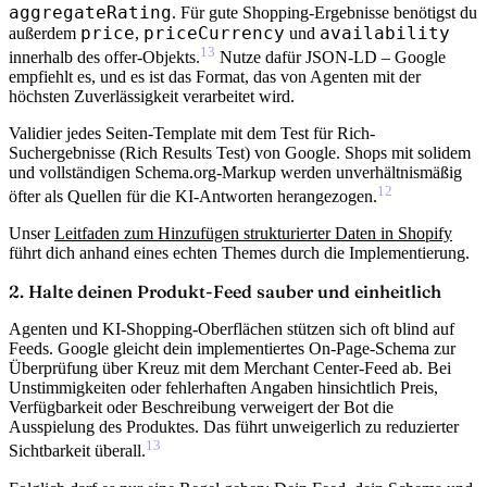
aggregateRating
. Für gute Shopping-Ergebnisse benötigst du
price
priceCurrency
availability
außerdem
,
und
13
innerhalb des offer-Objekts.
Nutze dafür
JSON-LD
– Google
empfiehlt es, und es ist das Format, das von Agenten mit der
höchsten Zuverlässigkeit verarbeitet wird.
Validier jedes Seiten-Template mit dem Test für Rich-
Suchergebnisse (Rich Results Test) von Google. Shops mit solidem
und vollständigen Schema.org-Markup werden unverhältnismäßig
12
öfter als Quellen für die KI-Antworten herangezogen.
Unser
Leitfaden zum Hinzufügen strukturierter Daten in Shopify
führt dich anhand eines echten Themes durch die Implementierung.
2. Halte deinen Produkt-Feed sauber und einheitlich
Agenten und KI-Shopping-Oberflächen stützen sich oft blind auf
Feeds.
Google gleicht dein implementiertes On-Page-Schema zur
Überprüfung über Kreuz mit dem Merchant Center-Feed ab
. Bei
Unstimmigkeiten oder fehlerhaften Angaben hinsichtlich Preis,
Verfügbarkeit oder Beschreibung verweigert der Bot die
Ausspielung des Produktes. Das führt unweigerlich zu reduzierter
13
Sichtbarkeit überall.