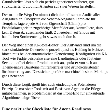
Grundsätzlich lässt sich ein perfekt generierter sauberer, gut
strukturierter Output für Agenten auf zwei Wegen herstellen:
Der manuelle Weg
: Du nimmst dich der mühsamen Audits aller
Ausgaben an. Überprüfe die Schema-Angaben Template für
Template, lagere jede Art von Eigenschaft (Claim) pro
Produktkategorie in zugehörige Metafelder aus, kontrolliere, dass
kein Datensatz auseinander läuft. Zugegeben, auf Shops mit
handlichen Sortimenten geht sowas noch durch.
Der Weg über einen KI-Store-Editor
: Der Aufwand rund um die
stark strukturierte Datenebene purzelt quasi als Beifang in Echtzeit
hinten raus bei der automatischen Generierung. Konfiguriert ein KI-
Tool wie
Fudge
beispielsweise eine Landingpage oder fügt eine
Section tief bei deinen Produkten mit an, spukt er von sich aus
Theme-native Bausteine mit fehlerfreier und grundkonsistenter
Strukturierung aus. Dies sichert perfekte maschinell lesbare Markups
ganz nebenbei.
Durch diese Logik greift hier auch eindeutig das Potenzieren-
Prinzip. Je massiver Tools mit auf Basis von Agenten die Pflege
mitübernehmen, je problemloser ist das Front-End für einkaufende
Algorithmen abgriffbereit.
Eine praktische Checkliste für Agent-Readiness