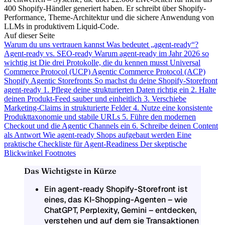
400 Shopify-Händler generiert haben. Er schreibt über Shopify-
Performance, Theme-Architektur und die sichere Anwendung von
LLMs in produktivem Liquid-Code.
Auf dieser Seite
Warum du uns vertrauen kannst
Was bedeutet „agent-ready“?
Agent-ready vs. SEO-ready
Warum agent-ready im Jahr 2026 so
wichtig ist
Die drei Protokolle, die du kennen musst
Universal
Commerce Protocol (UCP)
Agentic Commerce Protocol (ACP)
Shopify Agentic Storefronts
So machst du deine Shopify-Storefront
agent-ready
1. Pflege deine strukturierten Daten richtig ein
2. Halte
deinen Produkt-Feed sauber und einheitlich
3. Verschiebe
Marketing-Claims in strukturierte Felder
4. Nutze eine konsistente
Produkttaxonomie und stabile URLs
5. Führe den modernen
Checkout und die Agentic Channels ein
6. Schreibe deinen Content
als Antwort
Wie agent-ready Shops aufgebaut werden
Eine
praktische Checkliste für Agent-Readiness
Der skeptische
Blickwinkel
Footnotes
Das Wichtigste in Kürze
Ein
agent-ready Shopify-Storefront
ist
eines, das KI-Shopping-Agenten – wie
ChatGPT, Perplexity, Gemini – entdecken,
verstehen und auf dem sie Transaktionen