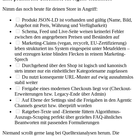
Nimm das noch heute für deinen Store in Angriff:
Produkt JSON-LD
ist vorhanden und gültig (Name, Bild,
Angebot mit Preis, Währung und Verfügbarkeit)
Schema, Feed und Live-Seite
weisen keinerlei Fehler
zwischen den angegebenen Preisen und Beständen auf
Marketing-Claims
(vegan, recycelt, EU-Zertifizierung)
leben strukturiert ins System eingespeist unter Metafeldern –
und erzeugen keine blinden Flecken in reinem Marketing-
Sprech
Durchgehend über den Shop ist logisch und kanonisch
stets immer nur
ein einheitlicher Kategoriename
zugelassen
Du nutzt
konsequente URL-Muster
auf ewig ausnahmslos
stabil weiter
Freigabe eines
modernen Checkouts
liegt vor (Checkout-
Erweiterungen bzw. Legacy-Ende über Admin)
Auf Ebene der Settings sind die Freigaben in den
Agentic
Channels
gesetzt bzw. überprüft worden
Ratgeber-Texte und -Elemente
füttern Algorithmus-
Auszugs-Scraping perfekt über gezieltes FAQ-ähnliches
Beantworten mit passenden Formulierungen
Niemand scrollt gerne lang bei Quelltextanalysen herum. Die