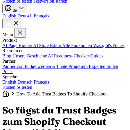
Kostenlos testen
Testversion starten
de
English
Deutsch
Français
Menü
Produkt
AI Page Builder
AI Store Editor
Alle Funktionen
Was gibt's Neues
Ressourcen
Blog
Unsere Geschichte
AI Readiness Checker
Guides
Partner
Partner von Fudge werden
Affiliate-Programm
Experten finden
Preise
Sprache
English
Deutsch
Français
Kostenlos testen
How To Add Trust Badges To Shopify Checkout
So fügst du Trust Badges
zum Shopify Checkout