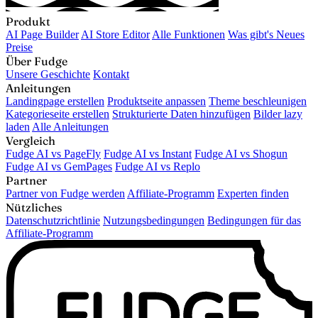
Produkt
AI Page Builder
AI Store Editor
Alle Funktionen
Was gibt's Neues
Preise
Über Fudge
Unsere Geschichte
Kontakt
Anleitungen
Landingpage erstellen
Produktseite anpassen
Theme beschleunigen
Kategorieseite erstellen
Strukturierte Daten hinzufügen
Bilder lazy
laden
Alle Anleitungen
Vergleich
Fudge AI vs PageFly
Fudge AI vs Instant
Fudge AI vs Shogun
Fudge AI vs GemPages
Fudge AI vs Replo
Partner
Partner von Fudge werden
Affiliate-Programm
Experten finden
Nützliches
Datenschutzrichtlinie
Nutzungsbedingungen
Bedingungen für das
Affiliate-Programm