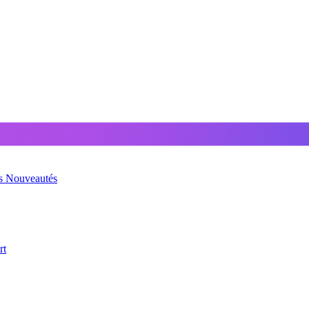
és
Nouveautés
rt