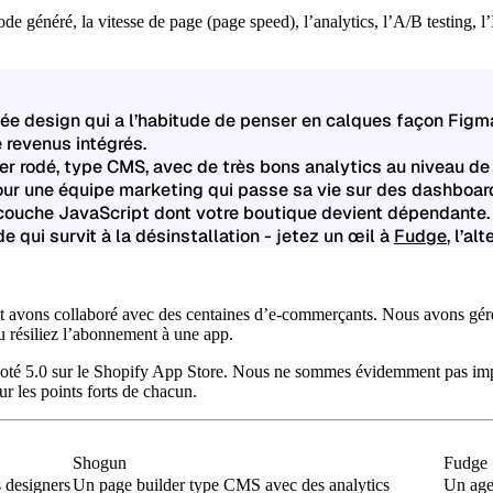
de généré, la vitesse de page (page speed), l’analytics, l’A/B testing, l
ée design qui a l’habitude de penser en calques façon Figma 
 revenus intégrés.
er rodé, type CMS, avec de très bons analytics au niveau de
our une équipe marketing qui passe sa vie sur des dashboar
rcouche JavaScript dont votre boutique devient dépendante.
 qui survit à la désinstallation - jetez un œil à
Fudge
, l’al
t avons collaboré avec des centaines d’e-commerçants. Nous avons géré 
u résiliez l’abonnement à une app.
noté
5.0
sur le Shopify App Store. Nous ne sommes évidemment pas impart
r les points forts de chacun.
Shogun
Fudge
 designers
Un page builder type CMS avec des analytics
Un age