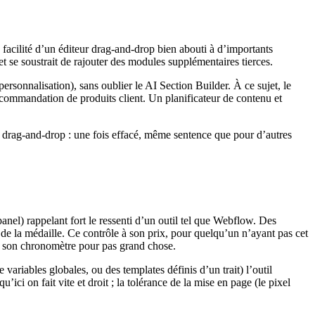
a facilité d’un éditeur drag-and-drop bien abouti à d’importants
 et se soustrait de rajouter des modules supplémentaires tierces.
personnalisation), sans oublier le
AI Section Builder
. À ce sujet, le
ecommandation de produits client. Un planificateur de contenu et
u drag-and-drop : une fois effacé, même sentence que pour d’autres
panel) rappelant fort le ressenti d’un outil tel que Webflow. Des
s de la médaille. Ce contrôle à son prix, pour quelqu’un n’ayant pas cet
ser son chronomètre pour pas grand chose.
ariables globales, ou des templates définis d’un trait) l’outil
ci on fait vite et droit ; la tolérance de la mise en page (le pixel