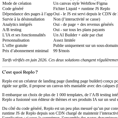
Mode de création
Un canvas style Webflow/Figma
Code généré
Fichier Liquid + runtime JS Replo
Dépendance des pages à l’app
Oui - le JS est servi depuis le CDN de
Survie à la désinstallation
Non (l’interactivité se casse)
Analytics intégrés
Oui - de page + des revenus générés
A/B testing
Oui - sur tous les plans payants
L’IA et ses fonctionnalités
Un AI Builder + aide par chat
Personnalisation
Assez limitée
L’offre gratuite
Publie uniquement sur un sous-domai
Prix d’abonnement minimal
99 $/mois
Tarifs vérifiés en juin 2026. Ces deux solutions changent régulièrement 
C’est quoi Replo ?
Replo est un créateur de landing page (landing page builder) conçu p
rigide sur grille, il propose un canvas très maniable avec des calques (
Il embarque un choix de plus de 1 000 templates, de l’A/B testing inté
Replo a fusionné son éditeur de thèmes et ses produits IA sur un seu
Du côté du code généré, Replo est un peu plus mesuré qu’un pur const
runtime JS de Replo depuis son CDN
chargé de maintenir l’interactiv
l’application : si vous la supprimez, l’ensemble des pages dynamiques