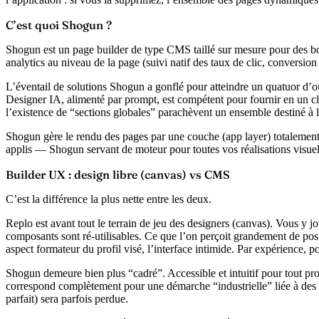
C’est quoi Shogun ?
Shogun est
un page builder de type CMS
taillé sur mesure pour des bo
analytics au niveau de la page
(suivi natif des taux de clic, conversion
L’éventail de solutions Shogun a gonflé pour atteindre un quatuor d’ou
Designer IA, alimenté par prompt, est compétent pour fournir en un cl
l’existence de “sections globales” parachèvent un ensemble destiné à
Shogun gère le rendu des pages par une couche (app layer) totalement 
applis — Shogun servant de moteur pour toutes vos réalisations visuelles
Builder UX : design libre (canvas) vs CMS
C’est la différence la plus nette entre les deux.
Replo
est avant tout le terrain de jeu des designers (canvas). Vous y j
composants sont ré-utilisables. Ce que l’on perçoit grandement de posit
aspect formateur du profil visé, l’interface intimide. Par expérience,
Shogun
demeure bien plus “cadré”. Accessible et intuitif pour tout pr
correspond complètement pour une démarche “industrielle” liée à des ajou
parfait) sera parfois perdue.