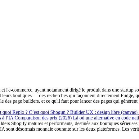
t l'e-commerce, ayant notamment dirigé le produit dans une startup sou
cent leurs boutiques — des recherches qui façonnent directement Fudge, 
ôle des page builders, et ce qu'il faut pour lancer des pages qui génèren
t quoi Replo ?
C’est quoi Shogun ?
Builder UX : design libre (canva
s à l’IA
Comparaison des prix (2026)
Là où une alternative en code nati
uilders Shopify matures et performants, destinés aux boutiques sérieuses
r l’IA sont désormais monnaie courante sur les deux plateformes. Les vérit