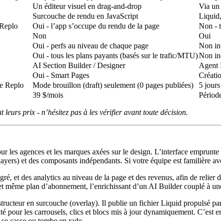
Un éditeur visuel en drag-and-drop
Via un 
Surcouche de rendu en JavaScript
Liquid,
 Replo
Oui - l’app s’occupe du rendu de la page
Non - t
Non
Oui
Oui - perfs au niveau de chaque page
Non in
Oui - tous les plans payants (basés sur le trafic/MTU)
Non inc
AI Section Builder / Designer
Agent I
Oui - Smart Pages
Créati
ne Replo
Mode brouillon (draft) seulement (0 pages publiées)
5 jours
39 $/mois
Période
leurs prix - n’hésitez pas à les vérifier avant toute décision.
our les
agences et les marques axées sur le design
. L’interface emprunte
layers) et des composants indépendants. Si votre équipe est familière avec
gré, et des analytics au niveau de la page et des revenus, afin de relie
l et même plan d’abonnement, l’enrichissant d’un
AI Builder
couplé à une
ructeur en surcouche (overlay). Il publie un fichier Liquid propulsé p
ité pour les carrousels, clics et blocs mis à jour dynamiquement. C’est 
 se casse ou tombe en rade.