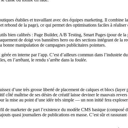
utiques établies et travaillant avec des équipes marketing. Il combine l
 et rebond de la page), ce qui permet des optimisations faciles à réaliser
tils bien calibrés : Page Builder, A/B Testing,
Smart Pages
(pour de la 
aquement de doigt vos bannières hero ou des sections intégrant de la r
 la bonne manipulation de campagnes publicitaires pointues.
gérée en interne par l’app. C’est d’ailleurs commun dans l’industrie d
, en l’arrêtant, le rendu s’arrête dans la foulée.
ouissez d’une très grosse liberté de placement de calques et blocs (layer 
if côté maîtrise de ses désirs de créatif laisse deviner le mauvais rever
 pour la mise au point d’une idée très simple — un non initié fera explo
ofil de marketer de part l’existence du modèle CMS basique (composé de v
ts quasi journaliers de publications en masse. C’est sûr et rassurant qu’i