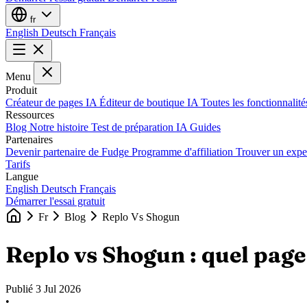
fr
English
Deutsch
Français
Menu
Produit
Créateur de pages IA
Éditeur de boutique IA
Toutes les fonctionnalit
Ressources
Blog
Notre histoire
Test de préparation IA
Guides
Partenaires
Devenir partenaire de Fudge
Programme d'affiliation
Trouver un expe
Tarifs
Langue
English
Deutsch
Français
Démarrer l'essai gratuit
Fr
Blog
Replo Vs Shogun
Replo vs Shogun : quel page
Publié
3 Jul 2026
•