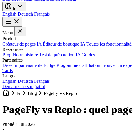
fr
English
Deutsch
Français
Menu
Produit
Créateur de pages IA
Éditeur de boutique IA
Toutes les fonctionnalit
Ressources
Blog
Notre histoire
Test de préparation IA
Guides
Partenaires
Devenir partenaire de Fudge
Programme d'affiliation
Trouver un expe
Tarifs
Langue
English
Deutsch
Français
Démarrer l'essai gratuit
Fr
Blog
Pagefly Vs Replo
PageFly vs Replo : quel page
Publié
4 Jul 2026
•