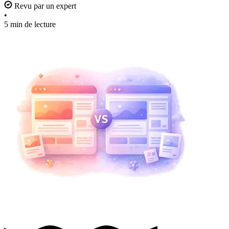
Revu par un expert
•
5 min de lecture