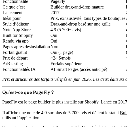
Fonctionnalité
PageFly
Ce que c’est
Builder drag-and-drop mature
Lancement
2017
Idéal pour
Prix, exhaustivité, tous types de boutiques
Style d’éditeur
Drag-and-drop basé sur une grille
Note App Store
4.9 (5 700+ avis)
Built for Shopify
Oui
Rendu via app
Oui
Pages après désinstallation
Non
Forfait gratuit
Oui (1 page)
Prix de départ
~24 $/mois
A/B testing
Forfaits supérieurs
Fonctionnalités IA
AI Smart Pages (accès anticipé)
Prix et structures des forfaits vérifiés en juin 2026. Les deux éditeurs o
Qu’est-ce que PageFly ?
PageFly est le
page builder le plus installé sur Shopify
. Lancé en 2017,
Il affiche une
note de 4.9 sur plus de 5 700 avis
et détient le statut
Buil
utilisant l’application.