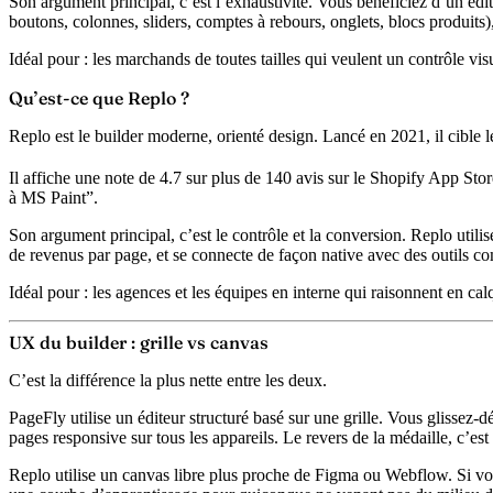
Son argument principal, c’est l’exhaustivité. Vous bénéficiez d’un édi
boutons, colonnes, sliders, comptes à rebours, onglets, blocs produits),
Idéal pour :
les marchands de toutes tailles qui veulent un contrôle visue
Qu’est-ce que Replo ?
Replo est le
builder moderne, orienté design
. Lancé en 2021, il cible 
Il affiche une
note de 4.7 sur plus de 140 avis
sur le Shopify App Stor
à MS Paint”.
Son argument principal, c’est le contrôle et la conversion. Replo utili
de revenus par page
, et se connecte de façon native avec des outils c
Idéal pour :
les agences et les équipes en interne qui raisonnent en cal
UX du builder : grille vs canvas
C’est la différence la plus nette entre les deux.
PageFly utilise un éditeur structuré basé sur une grille.
Vous glissez-dép
pages responsive sur tous les appareils. Le revers de la médaille, c’es
Replo utilise un canvas libre
plus proche de Figma ou Webflow. Si votre 