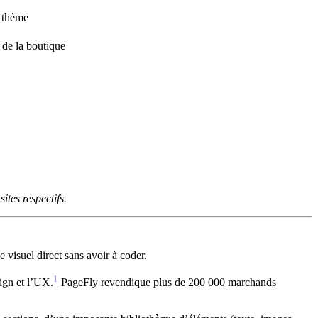
u thème
 de la boutique
ites respectifs.
 visuel direct sans avoir à coder.
1
sign et l’UX.
PageFly revendique plus de 200 000 marchands