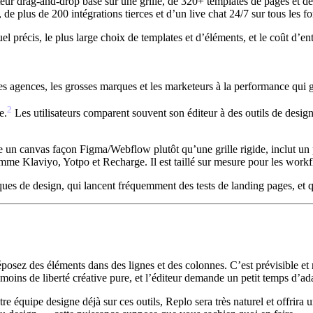
teur drag-and-drop basé sur une grille, de
320+ templates de pages et de
 de plus de 200 intégrations tierces et d’un live chat 24/7 sur tous les fo
l précis, le plus large choix de templates et d’éléments, et le coût d’ent
les agences, les grosses marques et les marketeurs à la performance qui g
2
e.
Les utilisateurs comparent souvent son éditeur à des outils de desig
se un
canvas façon Figma/Webflow
plutôt qu’une grille rigide, inclut u
omme Klaviyo, Yotpo et Recharge. Il est taillé sur mesure pour les workfl
ques de design, qui lancent fréquemment des tests de landing pages, et q
osez des éléments dans des lignes et des colonnes. C’est prévisible et r
t moins de liberté créative pure, et l’éditeur demande un petit temps d’
équipe designe déjà sur ces outils, Replo sera très naturel et offrira un