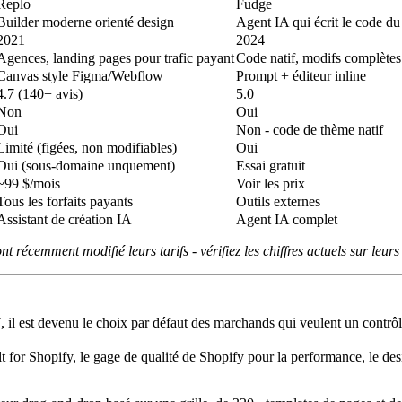
Replo
Fudge
Builder moderne orienté design
Agent IA qui écrit le code d
2021
2024
Agences, landing pages pour trafic payant
Code natif, modifs complètes
Canvas style Figma/Webflow
Prompt + éditeur inline
4.7 (140+ avis)
5.0
Non
Oui
Oui
Non - code de thème natif
Limité (figées, non modifiables)
Oui
Oui (sous-domaine unquement)
Essai gratuit
~99 $/mois
Voir les prix
Tous les forfaits payants
Outils externes
Assistant de création IA
Agent IA complet
nt récemment modifié leurs tarifs - vérifiez les chiffres actuels sur leurs s
 il est devenu le choix par défaut des marchands qui veulent un contrôle
t for Shopify
, le gage de qualité de Shopify pour la performance, le de