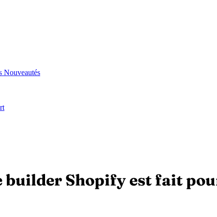
és
Nouveautés
rt
 builder Shopify est fait po