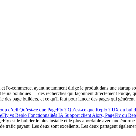
t l'e-commerce, ayant notamment dirigé le produit dans une startup sou
cent leurs boutiques — des recherches qui façonnent directement Fudge, 
ôle des page builders, et ce qu'il faut pour lancer des pages qui génèren
coup d’œil
Qu’est-ce que PageFly ?
Qu’est-ce que Replo ?
UX du builde
geFly vs Replo
Fonctionnalités IA
Support client
Alors, PageFly ou Rep
Fly est le builder le plus installé et le plus abordable avec une énorme
on de trafic payant. Les deux sont excellents. Les deux partagent égale