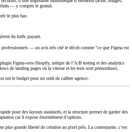
 sections
, d’une imposante bibliothèque d’éléments (texte, images,
rfaits — y compris le gratuit.
rée le plus bas.
èrent du trafic payant.
n professionnels — un avis très cité le décrit comme “ce que Figma est
n plugin Figma-vers-Shopify, intègre de
l’A/B testing et des analytics
ows de landing pages où la vitesse et les tests sont primordiaux.
ui ont le budget pour un outil de calibre agence.
apide pour des layouts standards, et la structure permet de garder des
adaptation car il expose énormément d’options.
e plus grande liberté de création au pixel près. La contrepartie, c’est