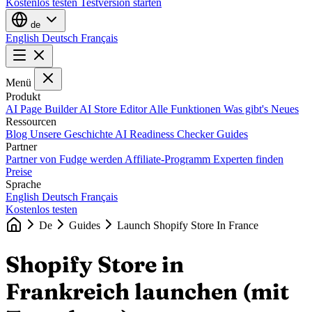
Kostenlos testen
Testversion starten
de
English
Deutsch
Français
Menü
Produkt
AI Page Builder
AI Store Editor
Alle Funktionen
Was gibt's Neues
Ressourcen
Blog
Unsere Geschichte
AI Readiness Checker
Guides
Partner
Partner von Fudge werden
Affiliate-Programm
Experten finden
Preise
Sprache
English
Deutsch
Français
Kostenlos testen
De
Guides
Launch Shopify Store In France
Shopify Store in
Frankreich launchen (mit