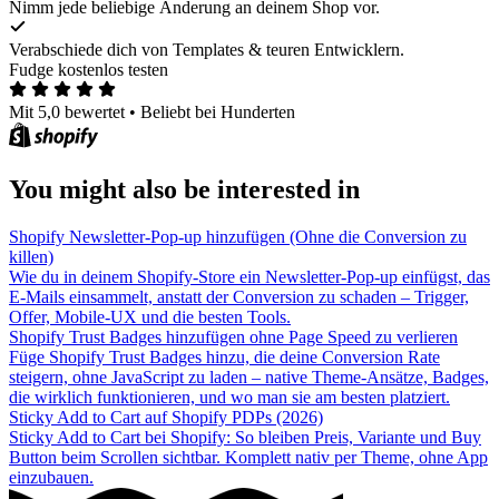
Nimm jede beliebige Änderung an deinem Shop vor.
Verabschiede dich von Templates & teuren Entwicklern.
Fudge kostenlos testen
Mit 5,0 bewertet
•
Beliebt bei Hunderten
You might also be interested in
Shopify Newsletter-Pop-up hinzufügen (Ohne die Conversion zu
killen)
Wie du in deinem Shopify-Store ein Newsletter-Pop-up einfügst, das
E-Mails einsammelt, anstatt der Conversion zu schaden – Trigger,
Offer, Mobile-UX und die besten Tools.
Shopify Trust Badges hinzufügen ohne Page Speed zu verlieren
Füge Shopify Trust Badges hinzu, die deine Conversion Rate
steigern, ohne JavaScript zu laden – native Theme-Ansätze, Badges,
die wirklich funktionieren, und wo man sie am besten platziert.
Sticky Add to Cart auf Shopify PDPs (2026)
Sticky Add to Cart bei Shopify: So bleiben Preis, Variante und Buy
Button beim Scrollen sichtbar. Komplett nativ per Theme, ohne App
einzubauen.