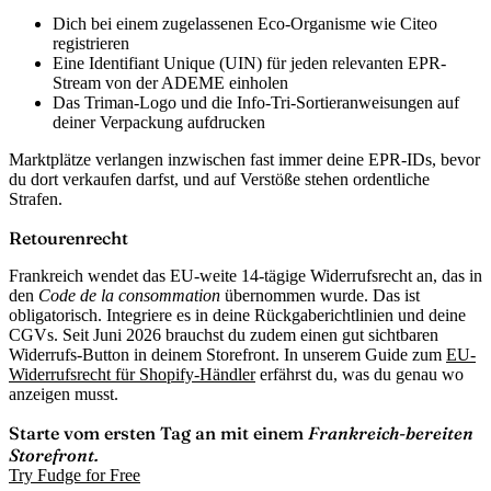
Dich bei einem zugelassenen Eco-Organisme wie Citeo
registrieren
Eine
Identifiant Unique
(UIN) für jeden relevanten EPR-
Stream von der ADEME einholen
Das
Triman-Logo
und die
Info-Tri
-Sortieranweisungen auf
deiner Verpackung aufdrucken
Marktplätze verlangen inzwischen fast immer deine EPR-IDs, bevor
du dort verkaufen darfst, und auf Verstöße stehen ordentliche
Strafen.
Retourenrecht
Frankreich wendet das EU-weite 14-tägige Widerrufsrecht an, das in
den
Code de la consommation
übernommen wurde. Das ist
obligatorisch. Integriere es in deine Rückgaberichtlinien und deine
CGVs. Seit Juni 2026 brauchst du zudem einen gut sichtbaren
Widerrufs-Button in deinem Storefront. In unserem Guide zum
EU-
Widerrufsrecht für Shopify-Händler
erfährst du, was du genau wo
anzeigen musst.
Starte vom ersten Tag an mit einem
Frankreich-bereiten
Storefront.
Try Fudge for Free