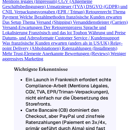
Mentions légales (Impressum)
CGV (Allgemeine
Geschäftsbedingungen)
Umsatzsteuer (TVA)
DSGVO (GDPR) und
CNIL
Verpackungsvorgaben (EPR / Triman)
Retourenrecht
Thema
Payment
Welche Bezahlmethoden französische Kunden erwarten
Das Setup
Thema Versand (Shipping)
Versanddienstleister (Carriers)
Versand-Erwartungen
Der Retourenprozess
Sprache und
Lokalisierung
Französisch und das loi Toubon
Währung und Preise
Datums- und Adressformate
Customer Service / Kundensupport
Was französische Kunden erwarten (anders als in US/UK)
Relay-
point Delivery (Abholstationen)
Ratenzahlungen (Installments)
Mehr Trust-Elemente
Anerkannte Bewertungen (Reviews)
Weniger
aggressives Marketing
Wichtigste Erkenntnisse
Ein Launch in Frankreich erfordert echte
Compliance-Arbeit (Mentions Légales,
CGV, TVA, EPR/Triman-Verpackungen),
nicht einfach nur die Übersetzung des
Storefronts.
Carte Bancaire (CB) dominiert den
Checkout, aber PayPal und zinsfreie
Ratenzahlungen (Paiement en 3x/4x,
primär geführt durch Alma) sind fast