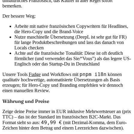
unnatürliches Französisch, das Käufer in aller Regel sofort
bemerken.
Der bessere Weg:
Arbeite mit native französischen Copywritern für Headlines,
die Hero-Copy und die Brand-Voice
Nutze maschinelle Übersetzung (DeepL ist sehr gut für FR)
für lange Produktbeschreibungen und lass das danach von
Locals checken
Achte auf die französische Tonalität: Diese ist oft deutlich
förmlicher (und verwendet das Sie/“Vous”) als das legere US-
Englisch oder das Startup-Du in Deutschland
pnpm i18n
Unsere Tools
Fudge
und Workflows mit
können
qualitativ hochwertige, automatisierte Übersetzungen als Basis
erzeugen; für Hero-Copy und Branding empfehlen wir dennoch
einen manuellen Review.
Währung und Preise
Zeige deine Preise immer in EUR inklusive Mehrwertsteuer an (prix
TTC) – das ist der Standard im französischen B2C-Markt. Das
49,99 €
Format sieht so aus:
(mit Dezimal-Komma, dem Euro-
Zeichen hinter dem Betrag und einem Leerzeichen dazwischen).