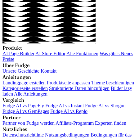
Produkt
AI Page Builder
AI Store Editor
Alle Funktionen
Was gibt's Neues
Preise
Über Fudge
Unsere Geschichte
Kontakt
Anleitungen
Landingpage erstellen
Produktseite anpassen
Theme beschleunigen
Kategorieseite erstellen
Strukturierte Daten hinzufügen
Bilder lazy
laden
Alle Anleitungen
Vergleich
Fudge AI vs PageFly
Fudge AI vs Instant
Fudge AI vs Shogun
Fudge AI vs GemPages
Fudge AI vs Replo
Partner
Partner von Fudge werden
Affiliate-Programm
Experten finden
Nützliches
Datenschutzrichtlinie
Nutzungsbedingungen
Bedingungen für das