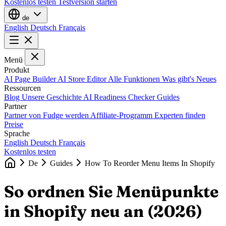
Kostenlos testen
Testversion starten
de
English
Deutsch
Français
Menü
Produkt
AI Page Builder
AI Store Editor
Alle Funktionen
Was gibt's Neues
Ressourcen
Blog
Unsere Geschichte
AI Readiness Checker
Guides
Partner
Partner von Fudge werden
Affiliate-Programm
Experten finden
Preise
Sprache
English
Deutsch
Français
Kostenlos testen
De
Guides
How To Reorder Menu Items In Shopify
So ordnen Sie Menüpunkte
in Shopify neu an (2026)