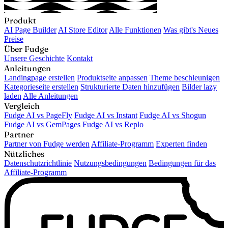
Produkt
AI Page Builder
AI Store Editor
Alle Funktionen
Was gibt's Neues
Preise
Über Fudge
Unsere Geschichte
Kontakt
Anleitungen
Landingpage erstellen
Produktseite anpassen
Theme beschleunigen
Kategorieseite erstellen
Strukturierte Daten hinzufügen
Bilder lazy
laden
Alle Anleitungen
Vergleich
Fudge AI vs PageFly
Fudge AI vs Instant
Fudge AI vs Shogun
Fudge AI vs GemPages
Fudge AI vs Replo
Partner
Partner von Fudge werden
Affiliate-Programm
Experten finden
Nützliches
Datenschutzrichtlinie
Nutzungsbedingungen
Bedingungen für das
Affiliate-Programm