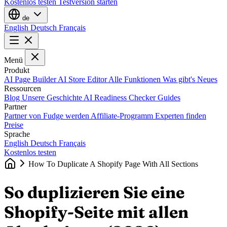
Kostenlos testen
Testversion starten
de
English
Deutsch
Français
Menü
Produkt
AI Page Builder
AI Store Editor
Alle Funktionen
Was gibt's Neues
Ressourcen
Blog
Unsere Geschichte
AI Readiness Checker
Guides
Partner
Partner von Fudge werden
Affiliate-Programm
Experten finden
Preise
Sprache
English
Deutsch
Français
Kostenlos testen
How To Duplicate A Shopify Page With All Sections
So duplizieren Sie eine
Shopify-Seite mit allen