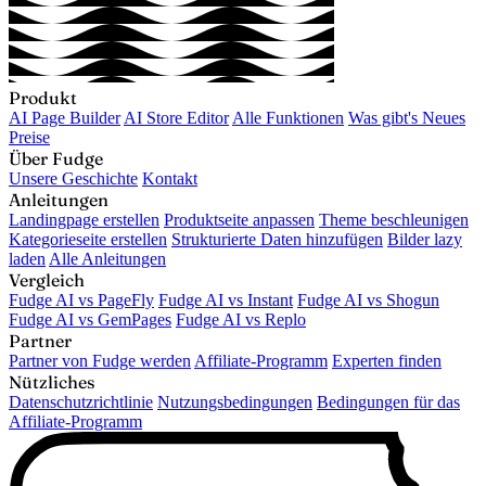
Produkt
AI Page Builder
AI Store Editor
Alle Funktionen
Was gibt's Neues
Preise
Über Fudge
Unsere Geschichte
Kontakt
Anleitungen
Landingpage erstellen
Produktseite anpassen
Theme beschleunigen
Kategorieseite erstellen
Strukturierte Daten hinzufügen
Bilder lazy
laden
Alle Anleitungen
Vergleich
Fudge AI vs PageFly
Fudge AI vs Instant
Fudge AI vs Shogun
Fudge AI vs GemPages
Fudge AI vs Replo
Partner
Partner von Fudge werden
Affiliate-Programm
Experten finden
Nützliches
Datenschutzrichtlinie
Nutzungsbedingungen
Bedingungen für das
Affiliate-Programm