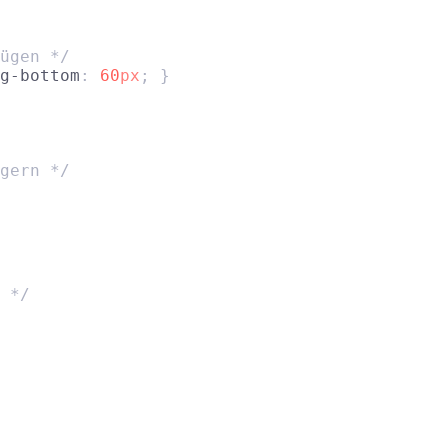
ügen */
g-bottom
: 
60
px
; }
gern */
 */