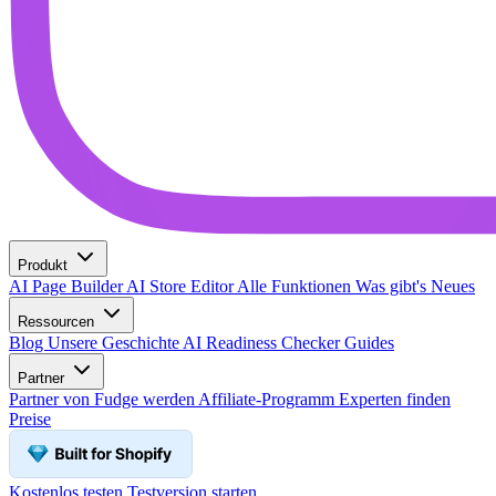
Produkt
AI Page Builder
AI Store Editor
Alle Funktionen
Was gibt's Neues
Ressourcen
Blog
Unsere Geschichte
AI Readiness Checker
Guides
Partner
Partner von Fudge werden
Affiliate-Programm
Experten finden
Preise
Kostenlos testen
Testversion starten