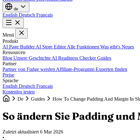
de
English
Deutsch
Français
Menü
Produkt
AI Page Builder
AI Store Editor
Alle Funktionen
Was gibt's Neues
Ressourcen
Blog
Unsere Geschichte
AI Readiness Checker
Guides
Partner
Partner von Fudge werden
Affiliate-Programm
Experten finden
Preise
Sprache
English
Deutsch
Français
Kostenlos testen
De
Guides
How To Change Padding And Margin In Sh
So ändern Sie Padding und 
Zuletzt aktualisiert
6 Mar 2026
•