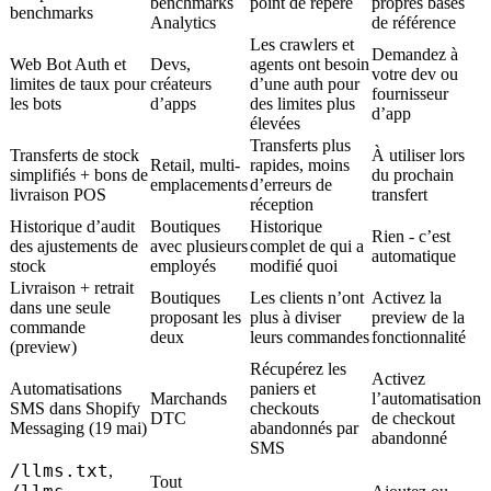
benchmarks
point de repère
propres bases
benchmarks
Analytics
de référence
Les crawlers et
Demandez à
Web Bot Auth et
Devs,
agents ont besoin
votre dev ou
limites de taux pour
créateurs
d’une auth pour
fournisseur
les bots
d’apps
des limites plus
d’app
élevées
Transferts plus
Transferts de stock
À utiliser lors
Retail, multi-
rapides, moins
simplifiés + bons de
du prochain
emplacements
d’erreurs de
livraison POS
transfert
réception
Historique d’audit
Boutiques
Historique
Rien - c’est
des ajustements de
avec plusieurs
complet de qui a
automatique
stock
employés
modifié quoi
Livraison + retrait
Boutiques
Les clients n’ont
Activez la
dans une seule
proposant les
plus à diviser
preview de la
commande
deux
leurs commandes
fonctionnalité
(preview)
Récupérez les
Activez
Automatisations
paniers et
Marchands
l’automatisation
SMS dans Shopify
checkouts
DTC
de checkout
Messaging (19 mai)
abandonnés par
abandonné
SMS
/llms.txt
,
Tout