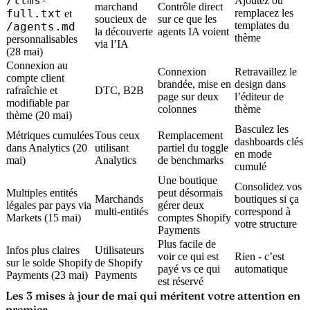
/llms-
Ajoutez ou
marchand
Contrôle direct
full.txt
remplacez les
et
soucieux de
sur ce que les
templates du
/agents.md
la découverte
agents IA voient
thème
personnalisables
via l’IA
(28 mai)
Connexion au
Connexion
Retravaillez le
compte client
brandée, mise en
design dans
rafraîchie et
DTC, B2B
page sur deux
l’éditeur de
modifiable par
colonnes
thème
thème (20 mai)
Basculez les
Métriques cumulées
Tous ceux
Remplacement
dashboards clés
dans Analytics (20
utilisant
partiel du toggle
en mode
mai)
Analytics
de benchmarks
cumulé
Une boutique
Consolidez vos
Multiples entités
peut désormais
Marchands
boutiques si ça
légales par pays via
gérer deux
multi-entités
correspond à
Markets (15 mai)
comptes Shopify
votre structure
Payments
Plus facile de
Infos plus claires
Utilisateurs
voir ce qui est
Rien - c’est
sur le solde Shopify
de Shopify
payé vs ce qui
automatique
Payments (23 mai)
Payments
est réservé
Les 3 mises à jour de mai qui méritent votre attention en
premier