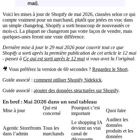
mai).
Voici les mises à jour de Shopify de mai 2026, classées selon ce qui
compte vraiment pour un marchand, plutôt que jetées en vrac dans
un simple changelog. Shopify a sorti beaucoup de nouveautés ce
mois-ci. La plupart ne changeront pas votre façon de vendre, mais
quelques-unes feront une vraie différence.
Dernière mise à jour le 29 mai 2026 pour couvrir tout ce que
Shopify a sorti après la première publication de cet article le 12 mai
- passez à
Ce qui est sorti après le 12 mai
si vous avez lu l’original.
🎥 Vous préférez la version de 60 secondes ?
Regardez le Short
.
Guide associé :
comment utiliser Shopify Sidekick
.
Guide associé :
ajouter des données structurées sur Shopify
.
En bref : Mai 2026 dans un seul tableau
Qui est
Pourquoi c’est
Mise à jour
Quoi faire
concerné
important
Auditez les
Le shopping IA
données
Agentic Storefronts
Tous les
devient un vrai
produits et les
dans l’admin
marchands
canal de
données
découverte