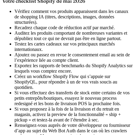
Votre checklist Shopify de mai 2026
Vérifiez comment vos produits apparaissent dans les canaux
de shopping IA (titres, descriptions, images, données
structurées).
Recadrez chaque code de réduction actif par marché.
Auditez les produits comportant de nombreuses variantes et
dépubliez tout ce qui ne devrait pas être en ligne partout.
Testez les cartes cadeaux sur vos principaux marchés
internationaux.
Ajoutez ou passez en revue le consentement email au sein de
l’expérience liée au compte client.
Exportez les rapports de benchmarks du Shopify Analytics sur
lesquels vous comptez encore.
Créez un workflow Shopify Flow qui s’appuie sur
ShopifyQL, pour répondre à un de vos vrais soucis au
quotidien.
Si vous effectuez des transferts de stock entre certains de vos
petits entrepôts/boutiques, essayez le nouveau process
redesigné et les bons de livraison POS la prochaine fois.
Si vous proposez à la fois de la livraison et du retrait en
magasin, activez la preview de la fonctionnalité « ship +
pickup » et testez-la avant de l’étendre à sec.
Renseignez-vous auprès de votre développeur ou fournisseur
d’app au sujet du Web Bot Auth dans le cas où les crawlers