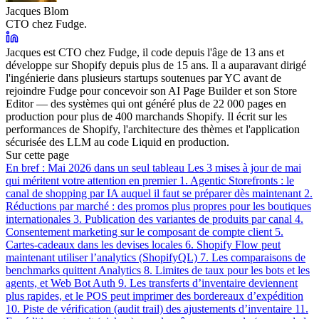
Jacques Blom
CTO chez Fudge.
Jacques est CTO chez Fudge, il code depuis l'âge de 13 ans et
développe sur Shopify depuis plus de 15 ans. Il a auparavant dirigé
l'ingénierie dans plusieurs startups soutenues par YC avant de
rejoindre Fudge pour concevoir son AI Page Builder et son Store
Editor — des systèmes qui ont généré plus de 22 000 pages en
production pour plus de 400 marchands Shopify. Il écrit sur les
performances de Shopify, l'architecture des thèmes et l'application
sécurisée des LLM au code Liquid en production.
Sur cette page
En bref : Mai 2026 dans un seul tableau
Les 3 mises à jour de mai
qui méritent votre attention en premier
1. Agentic Storefronts : le
canal de shopping par IA auquel il faut se préparer dès maintenant
2.
Réductions par marché : des promos plus propres pour les boutiques
internationales
3. Publication des variantes de produits par canal
4.
Consentement marketing sur le composant de compte client
5.
Cartes-cadeaux dans les devises locales
6. Shopify Flow peut
maintenant utiliser l’analytics (ShopifyQL)
7. Les comparaisons de
benchmarks quittent Analytics
8. Limites de taux pour les bots et les
agents, et Web Bot Auth
9. Les transferts d’inventaire deviennent
plus rapides, et le POS peut imprimer des bordereaux d’expédition
10. Piste de vérification (audit trail) des ajustements d’inventaire
11.