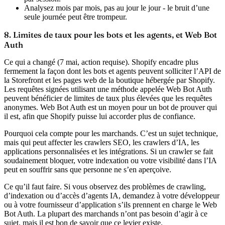
Analysez mois par mois, pas au jour le jour - le bruit d’une
seule journée peut être trompeur.
8. Limites de taux pour les bots et les agents, et Web Bot
Auth
Ce qui a changé (7 mai, action requise).
Shopify encadre plus
fermement la façon dont les bots et agents peuvent solliciter l’API de
la Storefront et les pages web de la boutique hébergée par Shopify.
Les requêtes signées utilisant une méthode appelée Web Bot Auth
peuvent bénéficier de limites de taux plus élevées que les requêtes
anonymes. Web Bot Auth est un moyen pour un bot de prouver qui
il est, afin que Shopify puisse lui accorder plus de confiance.
Pourquoi cela compte pour les marchands.
C’est un sujet technique,
mais qui peut affecter les crawlers SEO, les crawlers d’IA, les
applications personnalisées et les intégrations. Si un crawler se fait
soudainement bloquer, votre indexation ou votre visibilité dans l’IA
peut en souffrir sans que personne ne s’en aperçoive.
Ce qu’il faut faire.
Si vous observez des problèmes de crawling,
d’indexation ou d’accès d’agents IA, demandez à votre développeur
ou à votre fournisseur d’application s’ils prennent en charge le Web
Bot Auth. La plupart des marchands n’ont pas besoin d’agir à ce
sujet, mais il est bon de savoir que ce levier existe.