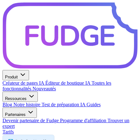
Produit
Créateur de pages IA
Éditeur de boutique IA
Toutes les
fonctionnalités
Nouveautés
Ressources
Blog
Notre histoire
Test de préparation IA
Guides
Partenaires
Devenir partenaire de Fudge
Programme d'affiliation
Trouver un
expert
Tarifs