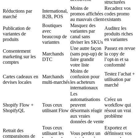
structurées
Moins de
Recadrez vos
Réductions par
International,
promos affichées
codes promo
marché
B2B, POS
au mauvais client
existants
Boutiques
Masquez des
Publication de
Auditez les
avec
variantes par
variantes de
produits riches
beaucoup de
canal sans
produits
en variantes
variantes
diviser les SKUs
Une autre façon
Passez en revue
Consentement
Marchands
(sans pop-up) de
la copy de
marketing sur les
DTC
faire grandir
l’opt-in et sa
comptes
votre liste
conformité
Moins de
Testez l’achat +
Cartes cadeaux en
Marchands
confusion pour
utilisation par
devises locales
multi-marchés
les acheteurs
marché
internationaux
Les
automatisations
Créez un
Shopify Flow +
Tous ceux
peuvent
workflow qui
ShopifyQL
utilisant Flow
désormais réagir
résout un vrai
aux vraies
problème
données de vente
Tous ceux
Exportez et
Retrait des
utilisant les
Vous perdez un
définissez vos
comparaisons de