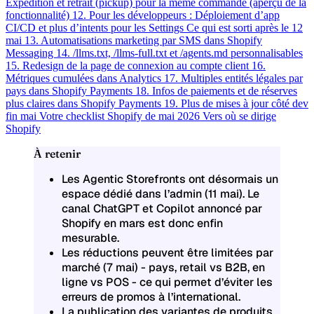
Expédition et retrait (pickup) pour la même commande (aperçu de la
fonctionnalité)
12. Pour les développeurs : Déploiement d’app
CI/CD et plus d’intents pour les Settings
Ce qui est sorti après le 12
mai
13. Automatisations marketing par SMS dans Shopify
Messaging
14. /llms.txt, /llms-full.txt et /agents.md personnalisables
15. Redesign de la page de connexion au compte client
16.
Métriques cumulées dans Analytics
17. Multiples entités légales par
pays dans Shopify Payments
18. Infos de paiements et de réserves
plus claires dans Shopify Payments
19. Plus de mises à jour côté dev
fin mai
Votre checklist Shopify de mai 2026
Vers où se dirige
Shopify
À retenir
Les Agentic Storefronts ont désormais un
espace dédié dans l’admin (11 mai). Le
canal ChatGPT et Copilot annoncé par
Shopify en mars est donc enfin
mesurable.
Les réductions peuvent être limitées par
marché (7 mai) - pays, retail vs B2B, en
ligne vs POS - ce qui permet d’éviter les
erreurs de promos à l’international.
La publication des variantes de produits