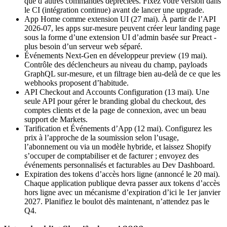
que d’autres commandes dépréciées. Fixez votre version dans
le CI (intégration continue) avant de lancer une upgrade.
App Home comme extension UI (27 mai).
À partir de l’API
2026-07, les apps sur-mesure peuvent créer leur landing page
sous la forme d’une extension UI d’admin basée sur Preact -
plus besoin d’un serveur web séparé.
Événements Next-Gen en développeur preview (19 mai).
Contrôle des déclencheurs au niveau du champ, payloads
GraphQL sur-mesure, et un filtrage bien au-delà de ce que les
webhooks proposent d’habitude.
API Checkout and Accounts Configuration (13 mai).
Une
seule API pour gérer le branding global du checkout, des
comptes clients et de la page de connexion, avec un beau
support de Markets.
Tarification et Événements d’App (12 mai).
Configurez les
prix à l’approche de la soumission selon l’usage,
l’abonnement ou via un modèle hybride, et laissez Shopify
s’occuper de comptabiliser et de facturer ; envoyez des
événements personnalisés et facturables au Dev Dashboard.
Expiration des tokens d’accès hors ligne (annoncé le 20 mai).
Chaque application publique devra passer aux tokens d’accès
hors ligne avec un mécanisme d’expiration d’ici le 1er janvier
2027. Planifiez le boulot dès maintenant, n’attendez pas le
Q4.