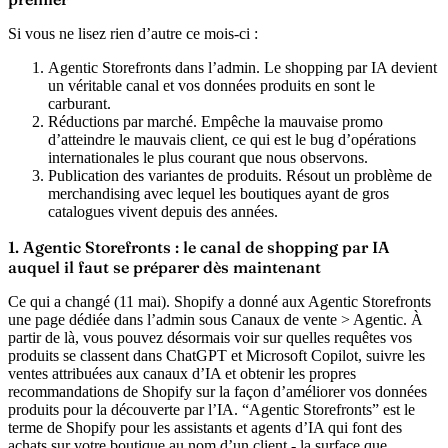
Si vous ne lisez rien d’autre ce mois-ci :
Agentic Storefronts dans l’admin.
Le shopping par IA devient
un véritable canal et vos données produits en sont le
carburant.
Réductions par marché.
Empêche la mauvaise promo
d’atteindre le mauvais client, ce qui est le bug d’opérations
internationales le plus courant que nous observons.
Publication des variantes de produits.
Résout un problème de
merchandising avec lequel les boutiques ayant de gros
catalogues vivent depuis des années.
1. Agentic Storefronts : le canal de shopping par IA
auquel il faut se préparer dès maintenant
Ce qui a changé (11 mai).
Shopify a donné aux Agentic Storefronts
une page dédiée dans l’admin sous
Canaux de vente > Agentic
. À
partir de là, vous pouvez désormais voir sur quelles requêtes vos
produits se classent dans ChatGPT et Microsoft Copilot, suivre les
ventes attribuées aux canaux d’IA et obtenir les propres
recommandations de Shopify sur la façon d’améliorer vos données
produits pour la découverte par l’IA. “Agentic Storefronts” est le
terme de Shopify pour les assistants et agents d’IA qui font des
achats sur votre boutique au nom d’un client - la surface que