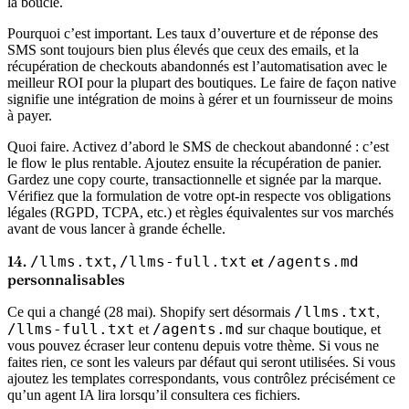
la boucle.
Pourquoi c’est important.
Les taux d’ouverture et de réponse des
SMS sont toujours bien plus élevés que ceux des emails, et la
récupération de checkouts abandonnés est l’automatisation avec le
meilleur ROI pour la plupart des boutiques. Le faire de façon native
signifie une intégration de moins à gérer et un fournisseur de moins
à payer.
Quoi faire.
Activez d’abord le SMS de checkout abandonné : c’est
le flow le plus rentable. Ajoutez ensuite la récupération de panier.
Gardez une copy courte, transactionnelle et signée par la marque.
Vérifiez que la formulation de votre opt-in respecte vos obligations
légales (RGPD, TCPA, etc.) et règles équivalentes sur vos marchés
avant de vous lancer à grande échelle.
14.
,
et
/llms.txt
/llms-full.txt
/agents.md
personnalisables
/llms.txt
Ce qui a changé (28 mai).
Shopify sert désormais
,
/llms-full.txt
/agents.md
et
sur chaque boutique, et
vous pouvez écraser leur contenu depuis votre thème. Si vous ne
faites rien, ce sont les valeurs par défaut qui seront utilisées. Si vous
ajoutez les templates correspondants, vous contrôlez précisément ce
qu’un agent IA lira lorsqu’il consultera ces fichiers.