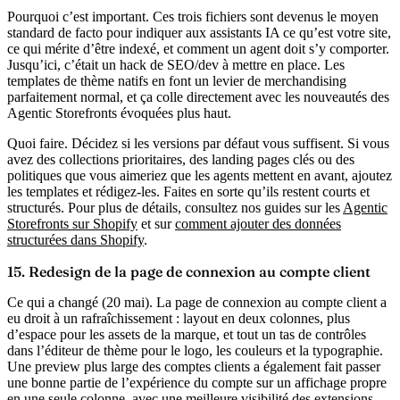
Pourquoi c’est important.
Ces trois fichiers sont devenus le moyen
standard de facto pour indiquer aux assistants IA ce qu’est votre site,
ce qui mérite d’être indexé, et comment un agent doit s’y comporter.
Jusqu’ici, c’était un hack de SEO/dev à mettre en place. Les
templates de thème natifs en font un levier de merchandising
parfaitement normal, et ça colle directement avec les nouveautés des
Agentic Storefronts évoquées plus haut.
Quoi faire.
Décidez si les versions par défaut vous suffisent. Si vous
avez des collections prioritaires, des landing pages clés ou des
politiques que vous aimeriez que les agents mettent en avant, ajoutez
les templates et rédigez-les. Faites en sorte qu’ils restent courts et
structurés. Pour plus de détails, consultez nos guides sur les
Agentic
Storefronts sur Shopify
et sur
comment ajouter des données
structurées dans Shopify
.
15. Redesign de la page de connexion au compte client
Ce qui a changé (20 mai).
La page de connexion au compte client a
eu droit à un rafraîchissement : layout en deux colonnes, plus
d’espace pour les assets de la marque, et tout un tas de contrôles
dans l’éditeur de thème pour le logo, les couleurs et la typographie.
Une preview plus large des comptes clients a également fait passer
une bonne partie de l’expérience du compte sur un affichage propre
en une seule colonne, avec une meilleure visibilité des extensions