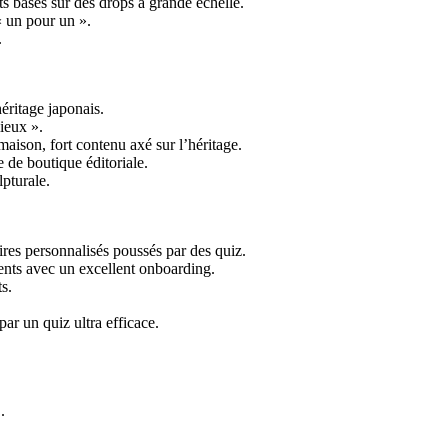
s basés sur des drops à grande échelle.
 un pour un ».
.
héritage japonais.
ieux ».
maison, fort contenu axé sur l’héritage.
 de boutique éditoriale.
lpturale.
ires personnalisés poussés par des quiz.
nts avec un excellent onboarding.
s.
r un quiz ultra efficace.
.