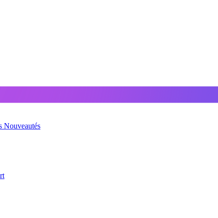
és
Nouveautés
rt