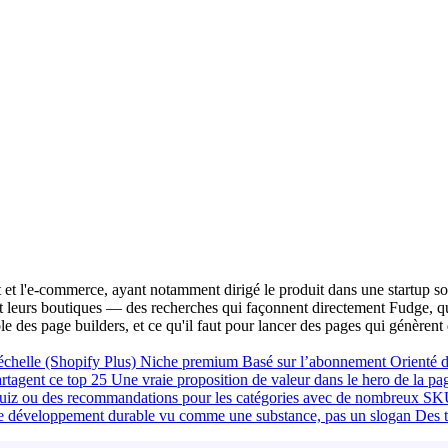
t l'e-commerce, ayant notamment dirigé le produit dans une startup sou
cent leurs boutiques — des recherches qui façonnent directement Fudge, 
ôle des page builders, et ce qu'il faut pour lancer des pages qui génèren
chelle (Shopify Plus)
Niche premium
Basé sur l’abonnement
Orienté d
rtagent ce top 25
Une vraie proposition de valeur dans le hero de la pa
uiz ou des recommandations pour les catégories avec de nombreux S
e développement durable vu comme une substance, pas un slogan
Des t