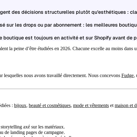
ent des décisions structurelles plutôt qu’esthétiques : cla
sé sur les drops ou par abonnement : les meilleures bouti
ue boutique est toujours en activité et sur Shopify avant de 
valent la peine d’être étudiées en 2026. Chacune excelle au moins dans
ur lesquelles nous avons travaillé directement. Nous concevons
Fudge
,
édiées :
bijoux
,
beauté et cosmétiques
,
mode et vêtements
et
maison et 
torytelling axé sur les matériaux.
nu de landing pages de campagne.