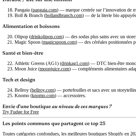
Pangaia
(
pangaia.com
) — marque centrée sur l’innovation de m
Boll & Branch
(
bollandbranch.com
) — de la literie bio appuyée
Alimentation et boissons
Olipop
(
drinkolipop.com
) — des sodas plus sains avec un store
Magic Spoon
(
magicspoon.com
) — des céréales positionnées po
Santé et bien-être
Athletic Greens (AG1)
(
drinkag1.com
) — DTC bien-être mono-
Moon Juice
(
moonjuice.com
) — compléments alimentaires adap
Tech et design
Bellroy
(
bellroy.com
) — portefeuilles et sacs avec un storytelli
Knomo
(
knomo.com
) — accessoires.
Envie d'une boutique
au niveau de ces marques ?
Try Fudge for Free
Les points communs que partagent ce top 25
Toutes catégories confondues, les meilleures boutiques Shopify en 2