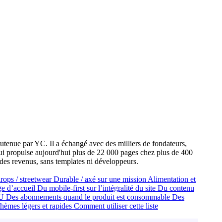
tenue par YC. Il a échangé avec des milliers de fondateurs,
qui propulse aujourd'hui plus de 22 000 pages chez plus de 400
t des revenus, sans templates ni développeurs.
rops / streetwear
Durable / axé sur une mission
Alimentation et
ge d’accueil
Du mobile-first sur l’intégralité du site
Du contenu
KU
Des abonnements quand le produit est consommable
Des
hèmes légers et rapides
Comment utiliser cette liste