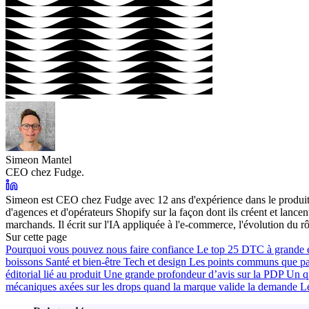
Simeon Mantel
CEO chez Fudge.
Simeon est CEO chez Fudge avec 12 ans d'expérience dans le produit e
d'agences et d'opérateurs Shopify sur la façon dont ils créent et lan
marchands. Il écrit sur l'IA appliquée à l'e-commerce, l'évolution du r
Sur cette page
Pourquoi vous pouvez nous faire confiance
Le top 25
DTC à grande é
boissons
Santé et bien-être
Tech et design
Les points communs que pa
éditorial lié au produit
Une grande profondeur d’avis sur la PDP
Un q
mécaniques axées sur les drops quand la marque valide la demande
L