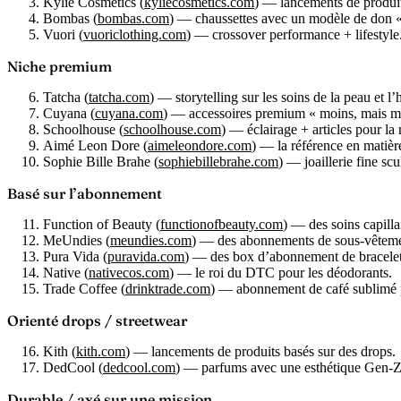
Kylie Cosmetics
(
kyliecosmetics.com
) — lancements de produit
Bombas
(
bombas.com
) — chaussettes avec un modèle de don «
Vuori
(
vuoriclothing.com
) — crossover performance + lifestyle
Niche premium
Tatcha
(
tatcha.com
) — storytelling sur les soins de la peau et l’
Cuyana
(
cuyana.com
) — accessoires premium « moins, mais m
Schoolhouse
(
schoolhouse.com
) — éclairage + articles pour la 
Aimé Leon Dore
(
aimeleondore.com
) — la référence en matière
Sophie Bille Brahe
(
sophiebillebrahe.com
) — joaillerie fine scu
Basé sur l’abonnement
Function of Beauty
(
functionofbeauty.com
) — des soins capilla
MeUndies
(
meundies.com
) — des abonnements de sous-vêteme
Pura Vida
(
puravida.com
) — des box d’abonnement de bracelet
Native
(
nativecos.com
) — le roi du DTC pour les déodorants.
Trade Coffee
(
drinktrade.com
) — abonnement de café sublimé pa
Orienté drops / streetwear
Kith
(
kith.com
) — lancements de produits basés sur des drops.
DedCool
(
dedcool.com
) — parfums avec une esthétique Gen-Z
Durable / axé sur une mission