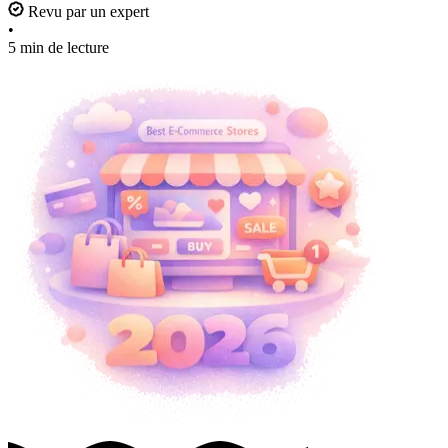
Revu par un expert
•
5 min de lecture