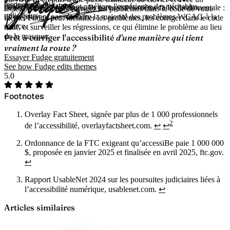
respecter la loi.
également condamnés.
juridiquement valable et améliore l'expérience des véritables
corrections automatiques. Ils partagent la même faille fondamentale :
lecteur d'écran, puis corrigez les problèmes dans le code de votre
utilisateurs.
ils ne peuvent pas résoudre la majorité des problèmes WCAG à la
thème. Fudge peut identifier les problèmes, les corriger dans le code
source.
natif, et surveiller les régressions, ce qui élimine le problème au lieu
de le masquer.
Prêt à corriger l'accessibilité
d'une manière qui tient
vraiment la route ?
Essayer Fudge gratuitement
See how Fudge edits themes
5.0
Footnotes
Overlay Fact Sheet, signée par plus de 1 000 professionnels
2
de l’accessibilité, overlayfactsheet.com.
↩
↩
Ordonnance de la FTC exigeant qu’accessiBe paie 1 000 000
$, proposée en janvier 2025 et finalisée en avril 2025, ftc.gov.
↩
Rapport UsableNet 2024 sur les poursuites judiciaires liées à
l’accessibilité numérique, usablenet.com.
↩
Articles similaires