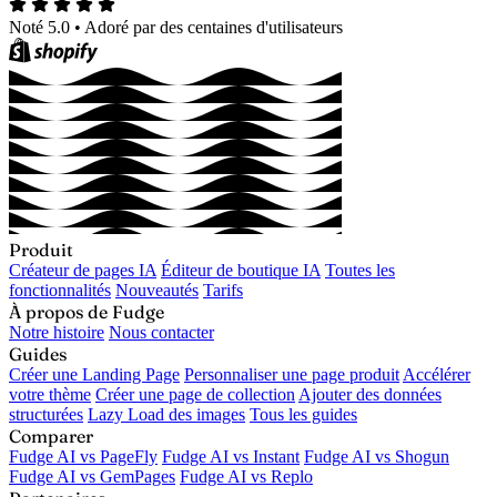
Noté 5.0
•
Adoré par des centaines d'utilisateurs
Produit
Créateur de pages IA
Éditeur de boutique IA
Toutes les
fonctionnalités
Nouveautés
Tarifs
À propos de Fudge
Notre histoire
Nous contacter
Guides
Créer une Landing Page
Personnaliser une page produit
Accélérer
votre thème
Créer une page de collection
Ajouter des données
structurées
Lazy Load des images
Tous les guides
Comparer
Fudge AI vs PageFly
Fudge AI vs Instant
Fudge AI vs Shogun
Fudge AI vs GemPages
Fudge AI vs Replo