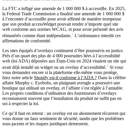
La FTC a infligé une amende de 1 000 000 $ à accessiBe.
En 2025,
la Federal Trade Commission a finalisé une amende de 1 000 000 $
à l’encontre d’accessiBe pour avoir affirmé de manière trompeuse
que son produit accessWidget pouvait rendre n’importe quel site
web conforme aux normes WCAG, et pour avoir présenté des avis
2
rémunérés comme étant indépendants.
L’ordonnance interdit ces
affirmations de conformité.
Les sites équipés d’overlays continuent d’être poursuivis en justice.
Près d’un quart des plus de 4 000 poursuites liées à l’accessibilité
web (loi ADA) déposées aux États-Unis en 2024 visaient un site qui
3
avait déjà installé un widget ou un overlay d’accessibilité.
Si vous
vous demandez encore si la plateforme elle-même vous protège,
lisez notre article
Shopify est-il conforme à l’ADA ?
Dans la célèbre
affaire Murphy c. Eyebobs, un plaignant aveugle a poursuivi une
boutique qui utilisait un overlay, et l’affaire s’est réglée à l’amiable.
Les propres conditions d’utilisation des fournisseurs d’overlays
reconnaissent souvent que l’installation du produit ne suffit pas en
soi à respecter la loi.
Ce qu’il faut en retenir : un overlay est un abonnement récurrent qui
vous donne un faux sentiment de sécurité, tandis que les problèmes
sous-jacents et les risques juridiques demeurent.