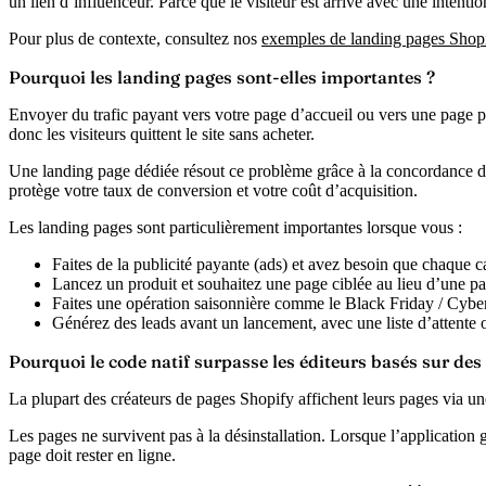
un lien d’influenceur. Parce que le visiteur est arrivé avec une intenti
Pour plus de contexte, consultez nos
exemples de landing pages Shop
Pourquoi les landing pages sont-elles importantes ?
Envoyer du trafic payant vers votre page d’accueil ou vers une page pr
donc les visiteurs quittent le site sans acheter.
Une landing page dédiée résout ce problème grâce à la
concordance 
protège votre taux de conversion et votre coût d’acquisition.
Les landing pages sont particulièrement importantes lorsque vous :
Faites de la publicité payante
(ads) et avez besoin que chaque c
Lancez un produit
et souhaitez une page ciblée au lieu d’une pa
Faites une opération saisonnière
comme le Black Friday / Cyber 
Générez des leads
avant un lancement, avec une liste d’attente o
Pourquoi le code natif surpasse les éditeurs basés sur des
La plupart des créateurs de pages Shopify affichent leurs pages via un
Les pages ne survivent pas à la désinstallation.
Lorsque l’application g
page doit rester en ligne.