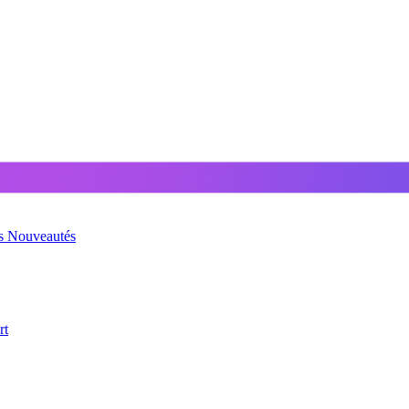
és
Nouveautés
rt