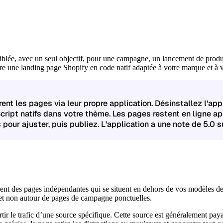
blée, avec un seul objectif, pour une campagne, un lancement de produit
ère une
landing page Shopify en code natif
adaptée à votre marque et à v
nt les pages via leur propre application. Désinstallez l’app
cript natifs
dans votre thème. Les pages restent en ligne a
 pour ajuster, puis publiez. L’application a une
note de 5.0
su
t des pages indépendantes qui se situent en dehors de vos modèles de pr
, et non autour de pages de campagne ponctuelles.
rtir le trafic d’une source spécifique. Cette source est généralement 