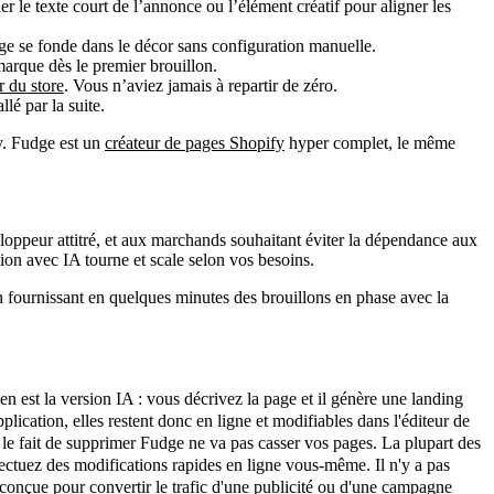
er le texte court de l’annonce ou l’élément créatif pour aligner les
 page se fonde dans le décor sans configuration manuelle.
arque dès le premier brouillon.
r du store
. Vous n’aviez jamais à repartir de zéro.
lé par la suite.
fy. Fudge est un
créateur de pages Shopify
hyper complet, le même
loppeur attitré, et aux marchands souhaitant éviter la dépendance aux
on avec IA tourne et scale selon vos besoins.
 fournissant en quelques minutes des brouillons en phase avec la
 est la version IA : vous décrivez la page et il génère une landing
lication, elles restent donc en ligne et modifiables dans l'éditeur de
 le fait de supprimer Fudge ne va pas casser vos pages. La plupart des
fectuez des modifications rapides en ligne vous-même. Il n'y a pas
 conçue pour convertir le trafic d'une publicité ou d'une campagne