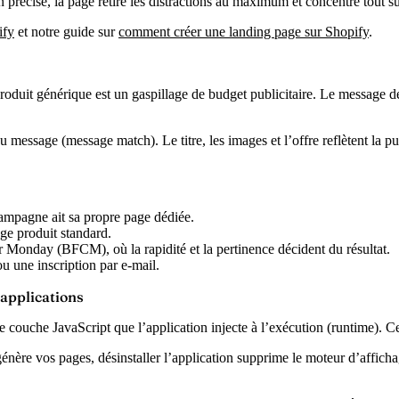
on précise, la page retire les distractions au maximum et concentre tout s
ify
et notre guide sur
comment créer une landing page sur Shopify
.
oduit générique est un gaspillage de budget publicitaire. Le message de
du message
(message match). Le titre, les images et l’offre reflètent la pu
ampagne ait sa propre page dédiée.
ge produit standard.
Monday (BFCM), où la rapidité et la pertinence décident du résultat.
u une inscription par e-mail.
 applications
e couche JavaScript que l’application injecte à l’exécution (runtime). C
énère vos pages, désinstaller l’application supprime le moteur d’afficha