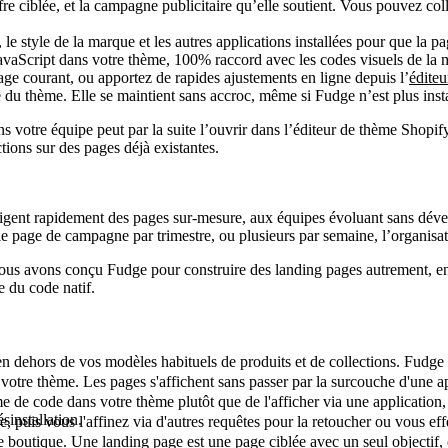
fre ciblée, et la campagne publicitaire qu’elle soutient. Vous pouvez coll
, le style de la marque et les autres applications installées pour que la
avaScript dans votre thème, 100% raccord avec les codes visuels de la m
e courant, ou apportez de rapides ajustements en ligne depuis l’
éditeu
 du thème. Elle se maintient sans accroc, même si Fudge n’est plus instal
ns votre équipe peut par la suite l’ouvrir dans l’éditeur de thème Shopi
ctions sur des pages déjà existantes.
xigent rapidement des pages sur-mesure, aux équipes évoluant sans déve
 page de campagne par trimestre, ou plusieurs par semaine, l’organisati
ous avons conçu Fudge pour construire des landing pages autrement, en
e du code natif.
 dehors de vos modèles habituels de produits et de collections. Fudge en
otre thème. Les pages s'affichent sans passer par la surcouche d'une app
 de code dans votre thème plutôt que de l'afficher via une application,
sinstallation.
 puis vous l'affinez via d'autres requêtes pour la retoucher ou vous ef
e boutique. Une landing page est une page ciblée avec un seul objectif,