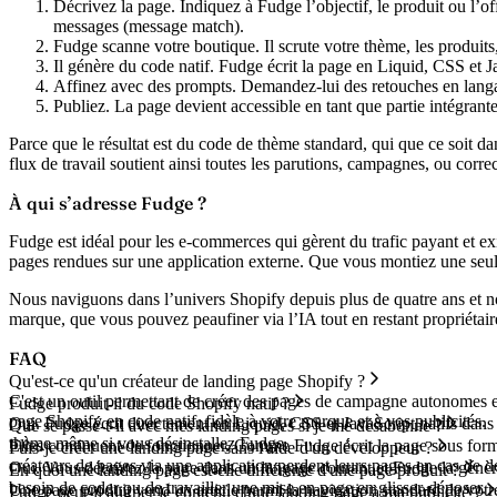
Décrivez la page.
Indiquez à Fudge l’objectif, le produit ou l’of
messages (message match).
Fudge scanne votre boutique.
Il scrute votre thème, les produits
Il génère du code natif.
Fudge écrit la page en Liquid, CSS et J
Affinez avec des prompts.
Demandez-lui des retouches en langag
Publiez.
La page devient accessible en tant que partie intégrante
Parce que le résultat est du code de thème standard, qui que ce soit da
flux de travail soutient ainsi toutes les parutions, campagnes, ou corre
À qui s’adresse Fudge ?
Fudge est idéal pour les e-commerces qui gèrent du trafic payant et e
pages rendues sur une application externe. Que vous montiez une seule
Nous naviguons dans l’univers Shopify depuis plus de quatre ans et n
marque, que vous pouvez peaufiner via l’IA tout en restant propriétair
FAQ
Qu'est-ce qu'un créateur de landing page Shopify ?
C'est un outil permettant de créer des pages de campagne autonomes en
Fudge produit-il du code Shopify natif ?
page Shopify en code natif, fidèle à votre marque et à vos publicités.
Oui. Fudge écrit directement en Liquid, CSS et JavaScript natifs dans v
Que se passe-t-il avec mes landing pages si je me désabonne ?
thème même si vous désinstallez Fudge.
Elles continuent de fonctionner. Comme Fudge écrit la page sous forme
Puis-je créer une landing page sans l'aide d'un développeur ?
créateurs de pages via une application perdent leurs pages en cas de dé
Oui. Vous décrivez la page dans un langage courant et Fudge la génère,
En quoi une landing page est-elle différente d'une page produit ?
besoin de coder ou de travailler une mise en page en glisser-déposer.
Une page produit vend un article parmi la navigation standard de votr
Fudge peut-il aligner le contenu d'une landing page à ma publicité ?